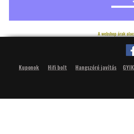
A webshop árak alac
Kuponok
Hifi bolt
Hangszóró javítás
GYI