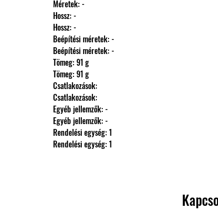
                Méretek: -
                Hossz: -
                Hossz: -
                Beépítési méretek: -
                Beépítési méretek: -
                Tömeg: 91 g
                Tömeg: 91 g
                Csatlakozások: 
                Csatlakozások: 
                Egyéb jellemzők: -
                Egyéb jellemzők: -
                Rendelési egység: 1
                Rendelési egység: 1
Kapcso