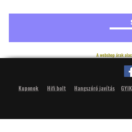
A webshop árak alac
Kuponok
Hifi bolt
Hangszóró javítás
GYI