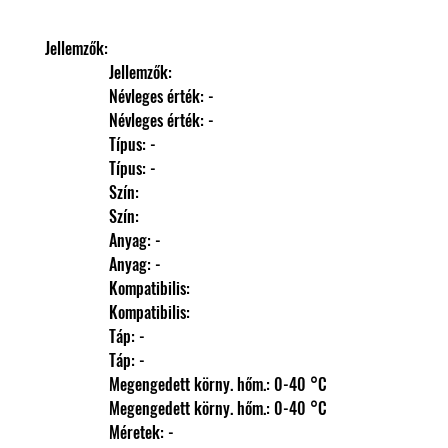
Jellemzők: 
                Jellemzők: 
                Névleges érték: -
                Névleges érték: -
                Típus: -
                Típus: -
                Szín: 
                Szín: 
                Anyag: -
                Anyag: -
                Kompatibilis: 
                Kompatibilis: 
                Táp: -
                Táp: -
                Megengedett körny. hőm.: 0-40 °C
                Megengedett körny. hőm.: 0-40 °C
                Méretek: -