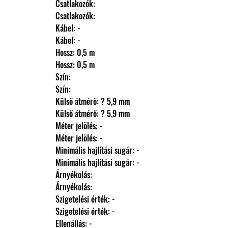
                Csatlakozók: 
                Csatlakozók: 
                Kábel: -
                Kábel: -
                Hossz: 0,5 m
                Hossz: 0,5 m
                Szín: 
                Szín: 
                Külső átmérő: ? 5,9 mm
                Külső átmérő: ? 5,9 mm
                Méter jelölés: -
                Méter jelölés: -
                Minimális hajlítási sugár: -
                Minimális hajlítási sugár: -
                Árnyékolás: 
                Árnyékolás: 
                Szigetelési érték: -
                Szigetelési érték: -
                Ellenállás: -