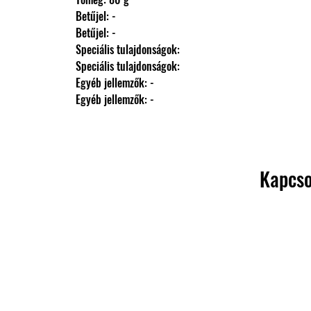
                Betűjel: -
                Betűjel: -
                Speciális tulajdonságok: 
                Speciális tulajdonságok: 
                Egyéb jellemzők: -
                Egyéb jellemzők: -
Kapcso