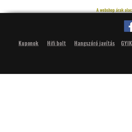
A webshop árak alac
Kuponok
Hifi bolt
Hangszóró javítás
GYI