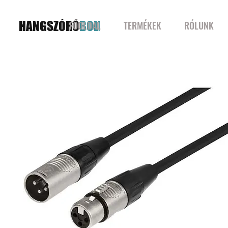
HANGSZÓRÓ
BOLT
FŐOLDAL
TERMÉKEK
RÓLUNK