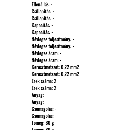
                Ellenállás: -
                Csillapítás: -
                Csillapítás: -
                Kapacitás: -
                Kapacitás: -
                Névleges teljesítmény: -
                Névleges teljesítmény: -
                Névleges áram: -
                Névleges áram: -
                Keresztmetszet: 0,22 mm2
                Keresztmetszet: 0,22 mm2
                Erek száma: 2
                Erek száma: 2
                Anyag: 
                Anyag: 
                Csomagolás: -
                Csomagolás: -
                Tömeg: 80 g
                Tömeg: 80 g