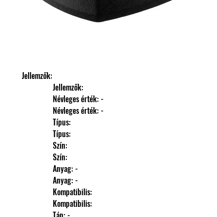
Jellemzők: 
                Jellemzők: 
                Névleges érték: -
                Névleges érték: -
                Típus: 
                Típus: 
                Szín: 
                Szín: 
                Anyag: -
                Anyag: -
                Kompatibilis: 
                Kompatibilis: 
                Táp: -