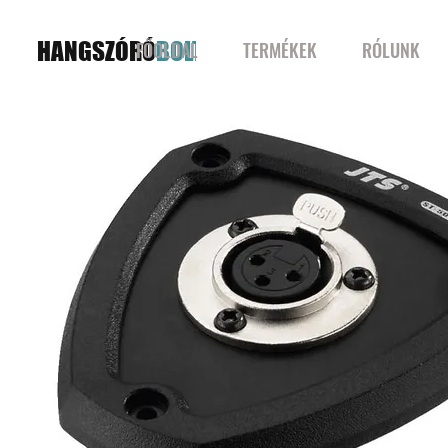
HANGSZÓRÓ
BOLT
FŐOLDAL
TERMÉKEK
RÓLUNK