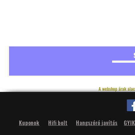
A webshop árak alac
Kuponok
Hifi bolt
Hangszóró javítás
GYI