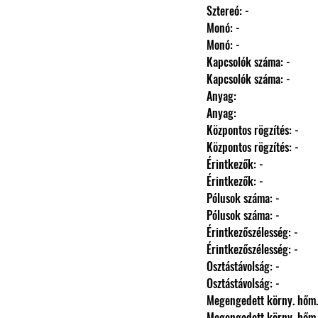
                Sztereó: -
                Monó: -
                Monó: -
                Kapcsolók száma: -
                Kapcsolók száma: -
                Anyag: 
                Anyag: 
                Központos rögzítés: -
                Központos rögzítés: -
                Érintkezők: -
                Érintkezők: -
                Pólusok száma: -
                Pólusok száma: -
                Érintkezőszélesség: -
                Érintkezőszélesség: -
                Osztástávolság: -
                Osztástávolság: -
                Megengedett körny.
                Megengedett körny.