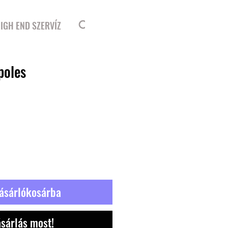
Bejelentkezés
IGH END SZERVÍZ
poles
ásárlókosárba
sárlás most!