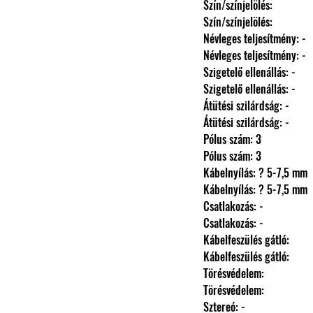
                Szín/színjelölés: 
                Szín/színjelölés: 
                Névleges teljesítmény: -
                Névleges teljesítmény: -
                Szigetelő ellenállás: -
                Szigetelő ellenállás: -
                Átütési szilárdság: -
                Átütési szilárdság: -
                Pólus szám: 3
                Pólus szám: 3
                Kábelnyílás: ? 5-7,5 mm
                Kábelnyílás: ? 5-7,5 mm
                Csatlakozás: -
                Csatlakozás: -
                Kábelfeszülés gátló: 
                Kábelfeszülés gátló: 
                Törésvédelem: 
                Törésvédelem: 
                Sztereó: -