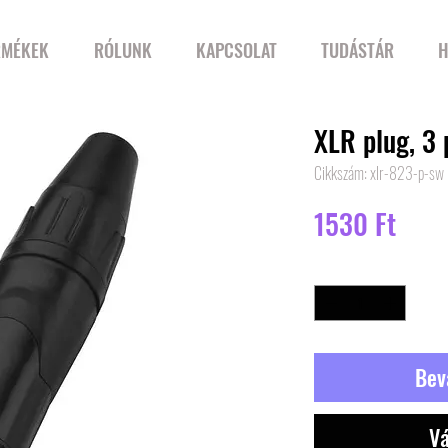
RMÉKEK
RÓLUNK
KAPCSOLAT
TUDÁSTÁR
H
XLR plug, 3 
Cikkszám: xlr-823-p-sw
Ár
1530 Ft
Mennyiség
*
Bev
Vá