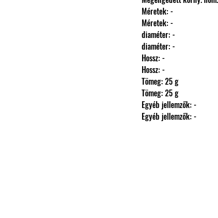
                Méretek: -
                Méretek: -
                diaméter: -
                diaméter: -
                Hossz: -
                Hossz: -
                Tömeg: 25 g
                Tömeg: 25 g
                Egyéb jellemzők: -
                Egyéb jellemzők: -