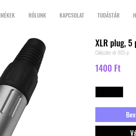
RMÉKEK
RÓLUNK
KAPCSOLAT
TUDÁSTÁR
H
XLR plug, 5 
Cikkszám: xlr-805-p
Ár
1400 Ft
Mennyiség
*
Bev
Vá