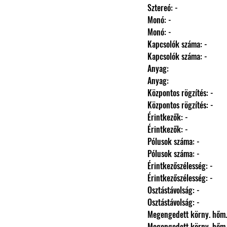
                Sztereó: -
                Monó: -
                Monó: -
                Kapcsolók száma: -
                Kapcsolók száma: -
                Anyag: 
                Anyag: 
                Központos rögzítés: -
                Központos rögzítés: -
                Érintkezők: -
                Érintkezők: -
                Pólusok száma: -
                Pólusok száma: -
                Érintkezőszélesség: -
                Érintkezőszélesség: -
                Osztástávolság: -
                Osztástávolság: -
                Megengedett körny.
                Megengedett körny.