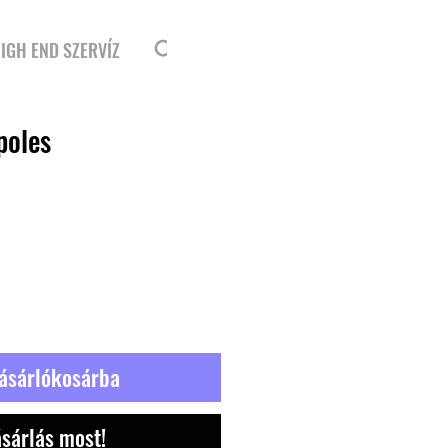
Bejelentkezés
IGH END SZERVÍZ
poles
ásárlókosárba
sárlás most!