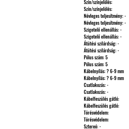
                Szín/színjelölés: 
                Szín/színjelölés: 
                Névleges teljesítmény: -
                Névleges teljesítmény: -
                Szigetelő ellenállás: -
                Szigetelő ellenállás: -
                Átütési szilárdság: -
                Átütési szilárdság: -
                Pólus szám: 5
                Pólus szám: 5
                Kábelnyílás: ? 6-9 mm
                Kábelnyílás: ? 6-9 mm
                Csatlakozás: -
                Csatlakozás: -
                Kábelfeszülés gátló: 
                Kábelfeszülés gátló: 
                Törésvédelem: 
                Törésvédelem: 
                Sztereó: -