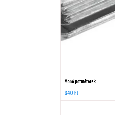
Monó potméterek
Ár
640 Ft