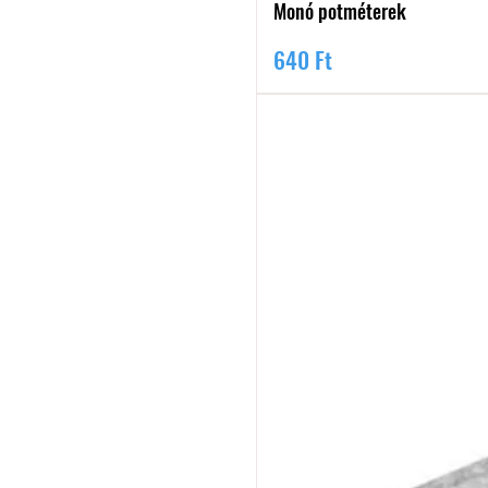
Monó potméterek
Ár
640 Ft