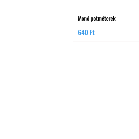
Monó potméterek
Ár
640 Ft