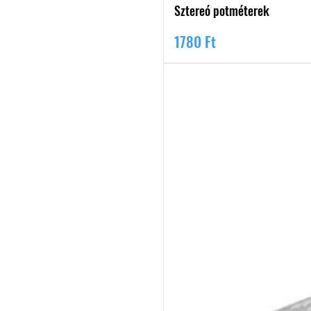
Sztereó potméterek
Ár
1780 Ft