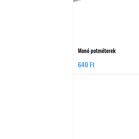
Monó potméterek
Ár
640 Ft