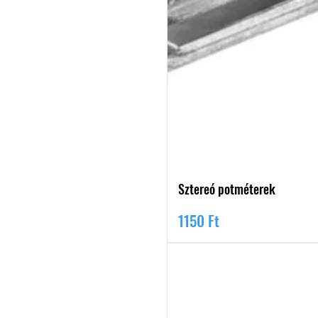
Sztereó potméterek
Ár
1150 Ft