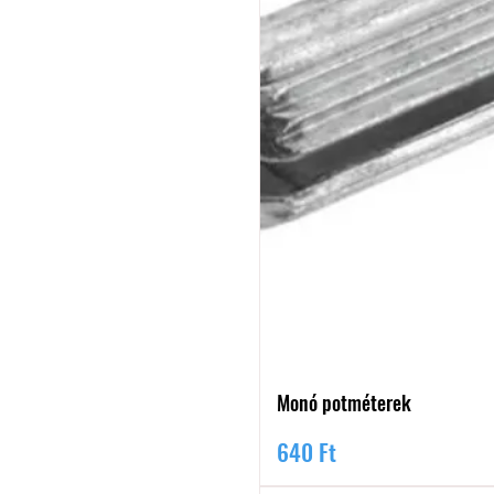
Monó potméterek
Ár
640 Ft