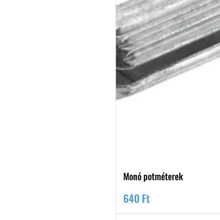
Monó potméterek
Ár
640 Ft