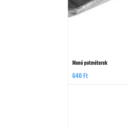
Monó potméterek
Ár
640 Ft