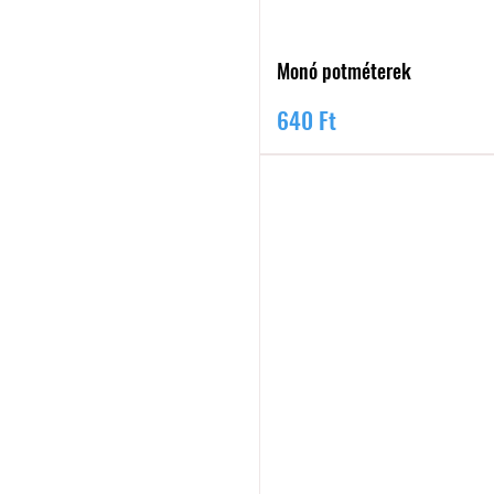
Monó potméterek
Ár
640 Ft