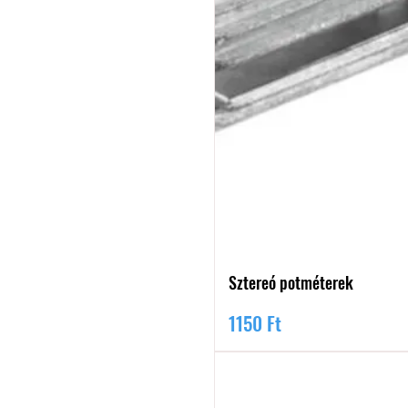
Sztereó potméterek
Ár
1150 Ft