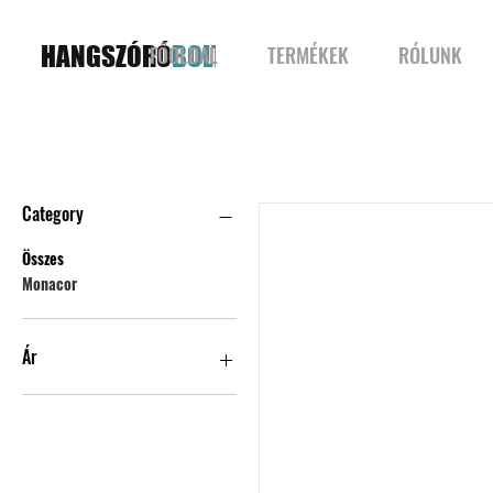
HANGSZÓRÓ
BOLT
FŐOLDAL
TERMÉKEK
RÓLUNK
Szűrők
Category
Összes
Monacor
Ár
640 Ft
13 720 Ft