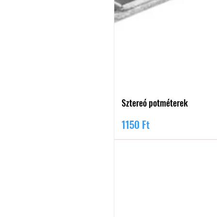
Sztereó potméterek
Ár
1150 Ft