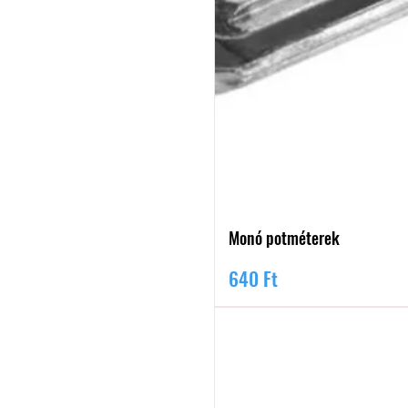
Monó potméterek
Ár
640 Ft