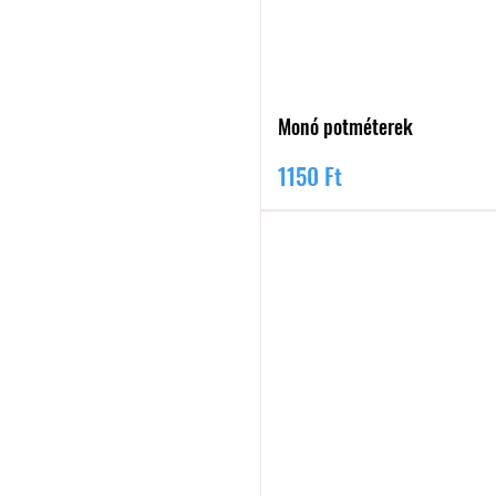
Monó potméterek
Ár
1150 Ft