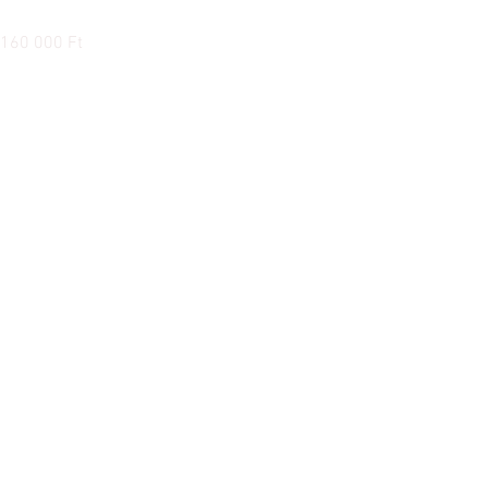
Ortofon Concorde Music Bronz hangszedő
Ár
160 000 Ft