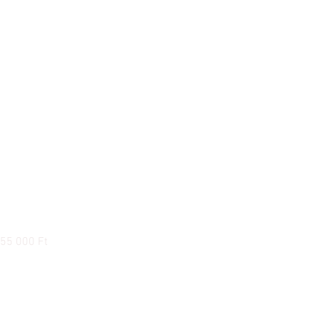
Ortofon Concorde Music Red hangszedő
Ár
55 000 Ft