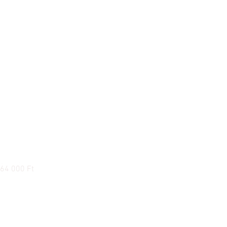
Audio-technica AT-VMN30xEN
Ár
64 000 Ft