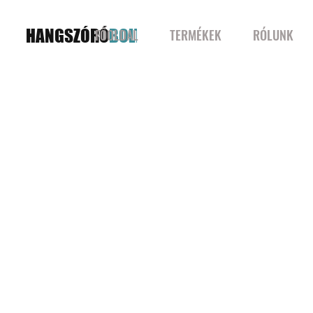
HANGSZÓRÓ
BOLT
FŐOLDAL
TERMÉKEK
RÓLUNK
El