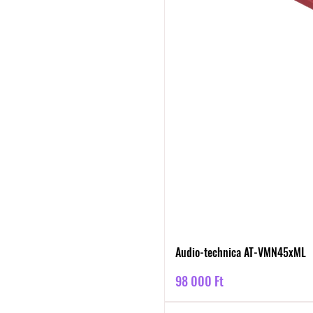
Audio-technica AT-VMN45xML
Ár
98 000 Ft