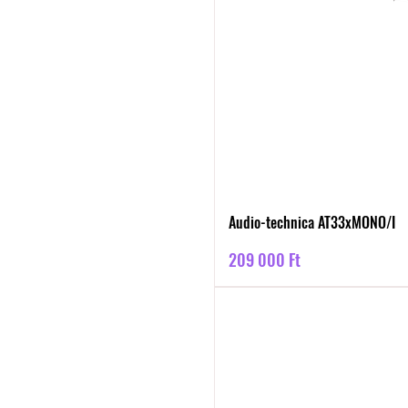
Audio-technica AT33xMONO/I
Ár
209 000 Ft