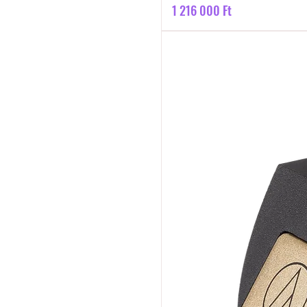
Ár
1 216 000 Ft