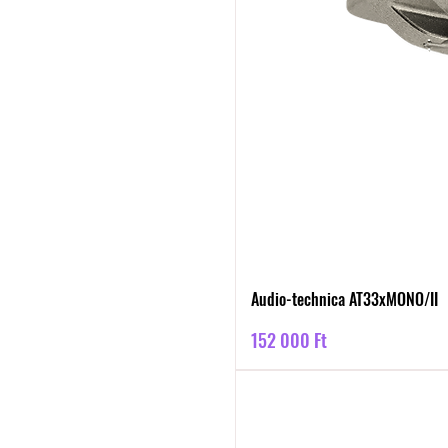
Audio-technica AT33xMONO/II
Ár
152 000 Ft