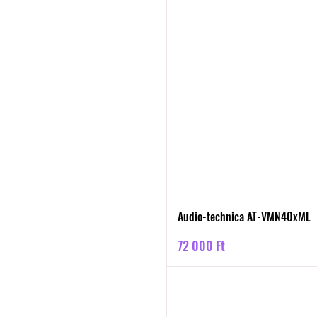
Audio-technica AT-VMN40xML
Ár
72 000 Ft