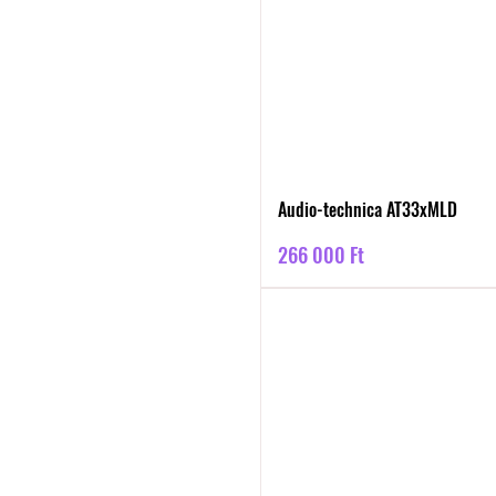
Audio-technica AT33xMLD
Ár
266 000 Ft