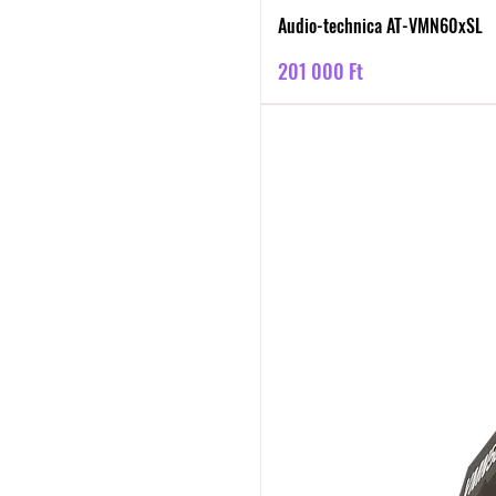
Audio-technica AT-VMN60xSL
Ár
201 000 Ft