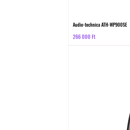
Audio-technica ATH-WP900SE
Ár
266 000 Ft