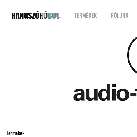
HANGSZÓRÓ
BOLT
FŐOLDAL
TERMÉKEK
RÓLUNK
Szűrők
Termékek