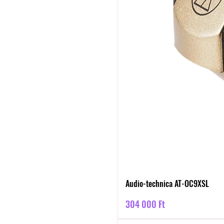
Audio-technica AT-OC9XSL
Ár
304 000 Ft