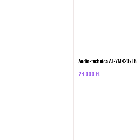
Audio-technica AT-VMN20xEB
Ár
26 000 Ft