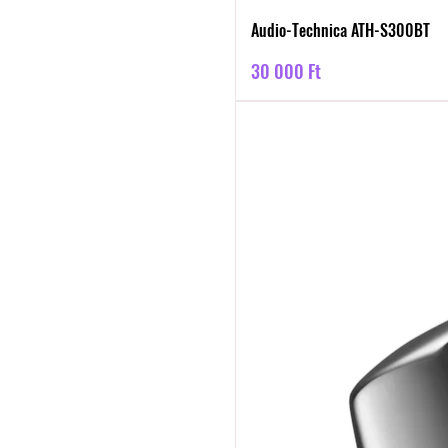
Audio-Technica ATH-S300BT
Ár
30 000 Ft