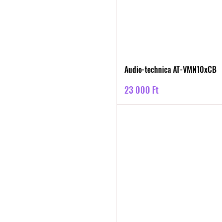
Audio-technica AT-VMN10xCB
Ár
23 000 Ft