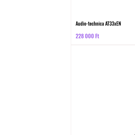
Audio-technica AT33xEN
Ár
228 000 Ft