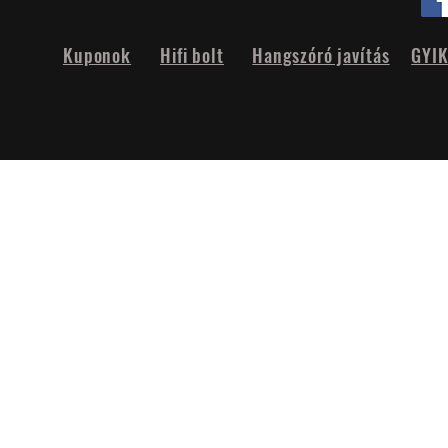
Kuponok
Hifi bolt
Hangszóró javítás
GYI