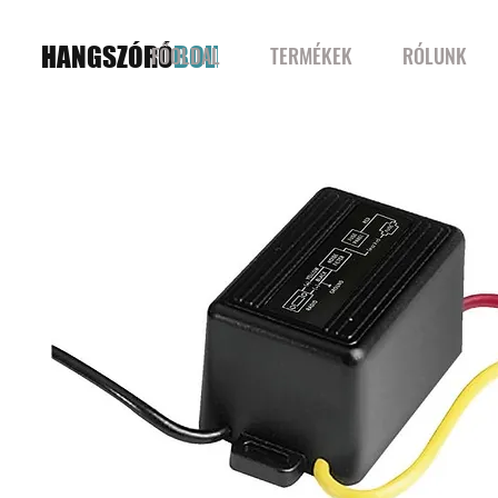
HANGSZÓRÓ
BOLT
FŐOLDAL
TERMÉKEK
RÓLUNK