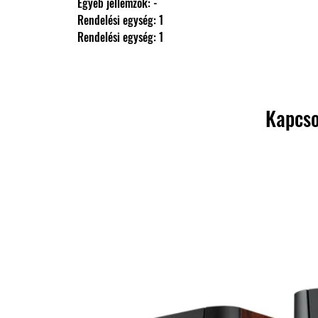
                Egyéb jellemzők: -
                Rendelési egység: 1
                Rendelési egység: 1
Kapcso