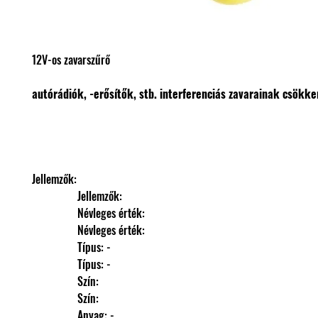
12V-os zavarszűrő
autórádiók, -erősítők, stb. interferenciás zavarainak csökke
Jellemzők: 
                Jellemzők: 
                Névleges érték: 
                Névleges érték: 
                Típus: -
                Típus: -
                Szín: 
                Szín: 
                Anyag: -