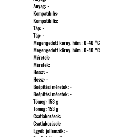
                Anyag: -
                Kompatibilis: 
                Kompatibilis: 
                Táp: -
                Táp: -
                Megengedett körny. hőm.: 0-40 °C
                Megengedett körny. hőm.: 0-40 °C
                Méretek: 
                Méretek: 
                Hossz: -
                Hossz: -
                Beépítési méretek: -
                Beépítési méretek: -
                Tömeg: 153 g
                Tömeg: 153 g
                Csatlakozások: 
                Csatlakozások: 
                Egyéb jellemzők: -