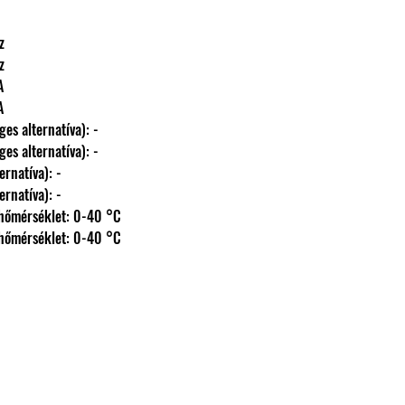
Hz
Hz
VA
VA
ehetséges alternatíva): -
ehetséges alternatíva): -
s alternatíva): -
s alternatíva): -
nyezeti hőmérséklet: 0-40 °C
nyezeti hőmérséklet: 0-40 °C