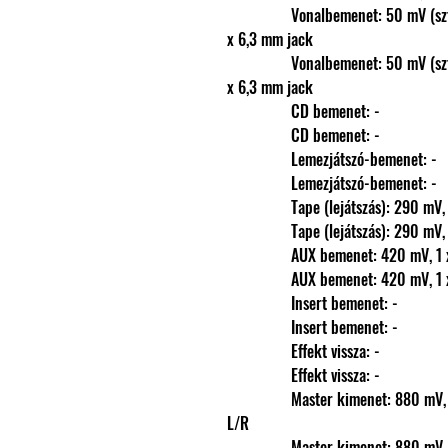
                Vonalbemenet: 50 mV (sztereó), 1 x 6,3 mm jack L/R 30 mV (monó), 8 
x 6,3 mm jack
                Vonalbemenet: 50 mV (sztereó), 1 x 6,3 mm jack L/R 30 mV (monó), 8 
x 6,3 mm jack
                CD bemenet: -
                CD bemenet: -
                Lemezjátszó-bemenet: -
                Lemezjátszó-bemenet: -
                Tape (lejátszás): 29
                Tape (lejátszás): 29
                AUX bemenet: 420
                AUX bemenet: 420
                Insert bemenet: -
                Insert bemenet: -
                Effekt vissza: -
                Effekt vissza: -
                Master kimenet: 880 mV, szimm. 1 x XLR L/R 880 mV, 1 x 6,3 mm jack 
L/R
                Master kimenet: 880 mV, szimm. 1 x XLR L/R 880 mV, 1 x 6,3 mm jack 