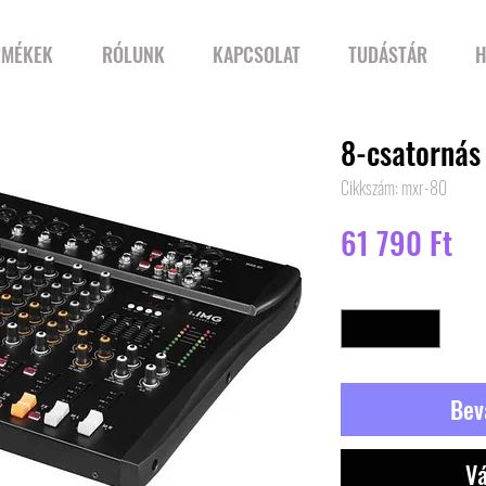
RMÉKEK
RÓLUNK
KAPCSOLAT
TUDÁSTÁR
H
8-csatornás
Cikkszám: mxr-80
Ár
61 790 Ft
Mennyiség
*
Bev
Vá