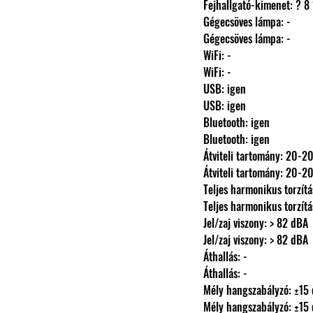
                Fejhallgató-kimene
                Gégecsöves lámpa: -
                Gégecsöves lámpa: -
                WiFi: -
                WiFi: -
                USB: igen
                USB: igen
                Bluetooth: igen
                Bluetooth: igen
                Átviteli tartomány: 
                Átviteli tartomány: 
                Teljes harmonikus t
                Teljes harmonikus t
                Jel/zaj viszony: > 82 dBA
                Jel/zaj viszony: > 82 dBA
                Áthallás: -
                Áthallás: -
                Mély hangszabályzó:
                Mély hangszabályzó: