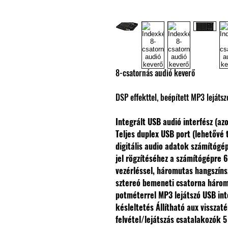
8-csatornás audió keverő
DSP effekttel, beépített MP3 lejátsz
Integrált USB audió interfész (a
Teljes duplex USB port (lehetővé 
digitális audio adatok számítógé
jel rögzítéséhez a számítógépre
6
vezérléssel, háromutas hangszín
sztereó bemeneti csatorna három
potméterrel
MP3 lejátszó
USB int
késleltetés
Állítható aux vissza
felvétel/lejátszás csatalakozók
5