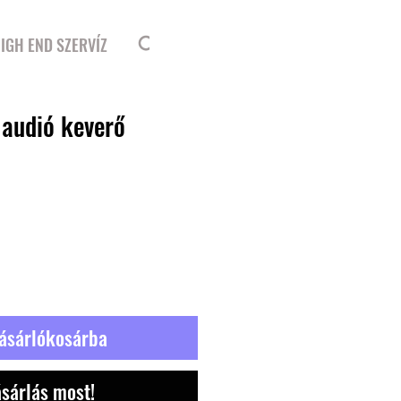
Bejelentkezés
IGH END SZERVÍZ
 audió keverő
ásárlókosárba
sárlás most!