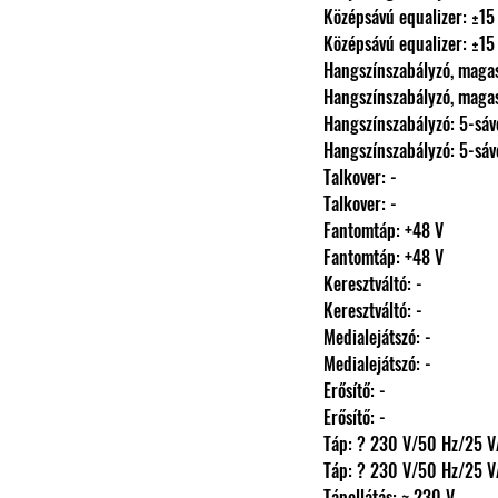
                Középsávú equalizer
                Középsávú equalizer
                Hangszínszabályzó
                Hangszínszabályzó
                Hangszínszabályzó
                Hangszínszabályzó
                Talkover: -
                Talkover: -
                Fantomtáp: +48 V
                Fantomtáp: +48 V
                Keresztváltó: -
                Keresztváltó: -
                Medialejátszó: -
                Medialejátszó: -
                Erősítő: -
                Erősítő: -
                Táp: ? 230 V/50 Hz/25 
                Táp: ? 230 V/50 Hz/25 
                Tápellátás: ~ 230 V