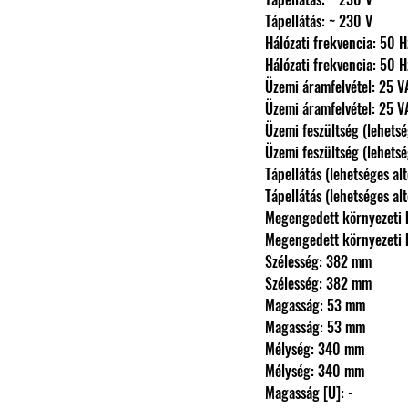
                Tápellátás: ~ 230 V
                Hálózati frekvencia: 50 
                Hálózati frekvencia: 50 
                Üzemi áramfelvétel: 25 
                Üzemi áramfelvétel: 25 
                Üzemi feszültség (l
                Üzemi feszültség (l
                Tápellátás (lehetsége
                Tápellátás (lehetsége
                Megengedett kör
                Megengedett kör
                Szélesség: 382 mm
                Szélesség: 382 mm
                Magasság: 53 mm
                Magasság: 53 mm
                Mélység: 340 mm
                Mélység: 340 mm
                Magasság [U]: -