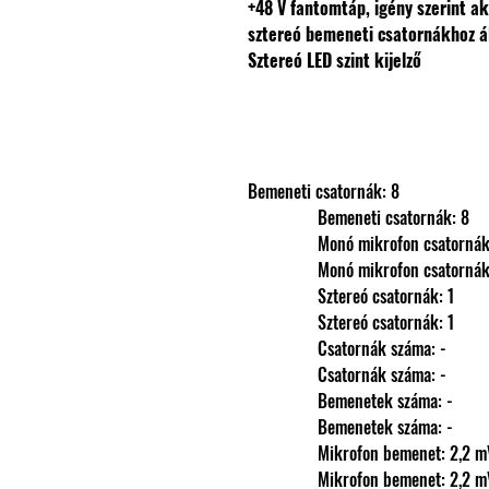
+48 V fantomtáp, igény szerint a
sztereó bemeneti csatornákhoz ál
Sztereó LED szint kijelző
Bemeneti csatornák: 8
                Bemeneti csatornák: 8
                Monó mikrofon csatorn
                Monó mikrofon csatorn
                Sztereó csatornák: 1
                Sztereó csatornák: 1
                Csatornák száma: -
                Csatornák száma: -
                Bemenetek száma: -
                Bemenetek száma: -
                Mikrofon bemenet:
                Mikrofon bemenet: