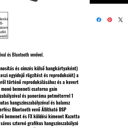
óval és Bluetooth vevővel.
zonosítás és címzés külső hangkártyaként)
teszi egyidejű rögzítést és reprodukciót) a
pről történő reprodukálásához és a kevert
 monó bemeneti csatorna gain
szabályzóval és panoráma potméterrel
1
utas hangszínszabályzóval és balansz
erfész
Bluetooth vevő
Állítható DSP
térő bemenet és FX küldési kimenet
Kazetta
 sávos sztereó grafikus hangszínszabályzó