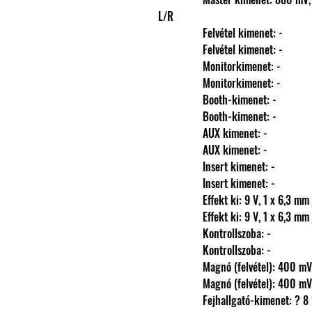
L/R
                Felvétel kimenet: -
                Felvétel kimenet: -
                Monitorkimenet: -
                Monitorkimenet: -
                Booth-kimenet: -
                Booth-kimenet: -
                AUX kimenet: -
                AUX kimenet: -
                Insert kimenet: -
                Insert kimenet: -
                Effekt ki: 9 V, 1 x 6,3 
                Effekt ki: 9 V, 1 x 6,3 
                Kontrollszoba: -
                Kontrollszoba: -
                Magnó (felvétel): 4
                Magnó (felvétel): 4
                Fejhallgató-kimene