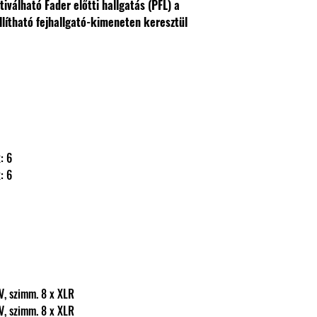
ktiválható
Fader előtti hallgatás (PFL) a
lítható fejhallgató-kimeneten keresztül
ák: 6
ák: 6
 2,2 mV, szimm. 8 x XLR
 2,2 mV, szimm. 8 x XLR