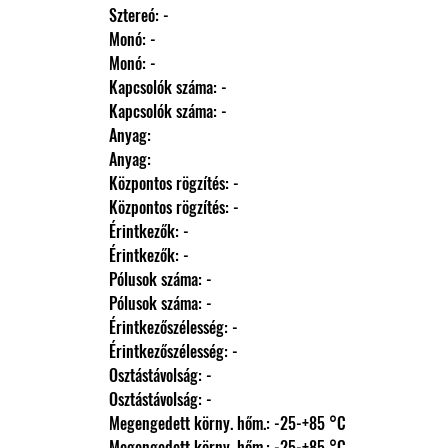
                Sztereó: -
                Monó: -
                Monó: -
                Kapcsolók száma: -
                Kapcsolók száma: -
                Anyag: 
                Anyag: 
                Központos rögzítés: -
                Központos rögzítés: -
                Érintkezők: -
                Érintkezők: -
                Pólusok száma: -
                Pólusok száma: -
                Érintkezőszélesség: -
                Érintkezőszélesség: -
                Osztástávolság: -
                Osztástávolság: -
                Megengedett körny. hőm.: -25-+85 °C
                Megengedett körny. hőm.: -25-+85 °C