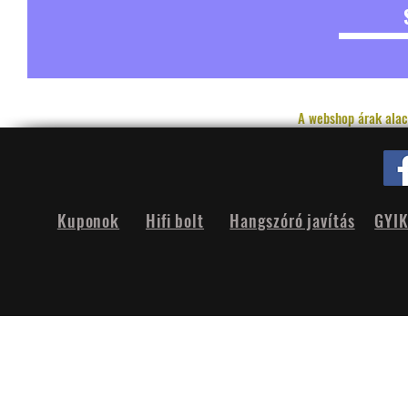
A webshop árak alac
Kuponok
Hifi bolt
Hangszóró javítás
GYI