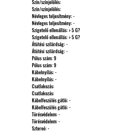
                Szín/színjelölés: 
                Szín/színjelölés: 
                Névleges teljesítmény: -
                Névleges teljesítmény: -
                Szigetelő ellenállás: > 5 G?
                Szigetelő ellenállás: > 5 G?
                Átütési szilárdság: -
                Átütési szilárdság: -
                Pólus szám: 9
                Pólus szám: 9
                Kábelnyílás: -
                Kábelnyílás: -
                Csatlakozás: 
                Csatlakozás: 
                Kábelfeszülés gátló: -
                Kábelfeszülés gátló: -
                Törésvédelem: -
                Törésvédelem: -
                Sztereó: -