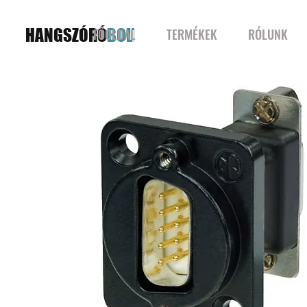
HANGSZÓRÓ
BOLT
FŐOLDAL
TERMÉKEK
RÓLUNK