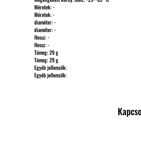
                Méretek: -
                Méretek: -
                diaméter: -
                diaméter: -
                Hossz: -
                Hossz: -
                Tömeg: 29 g
                Tömeg: 29 g
                Egyéb jellemzők: 
                Egyéb jellemzők:
Kapcso