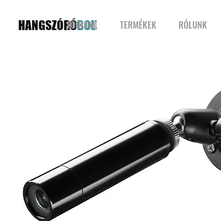
HANGSZÓRÓ
BOLT
FŐOLDAL
TERMÉKEK
RÓLUNK