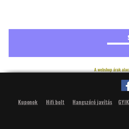
A webshop árak alac
Kuponok
Hifi bolt
Hangszóró javítás
GYI