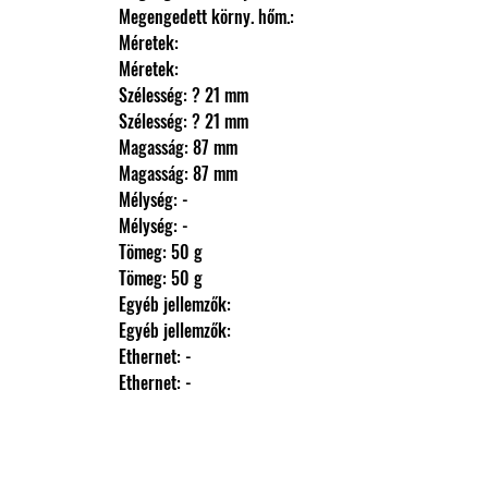
                Megengedett körny. hőm.: 
                Méretek: 
                Méretek: 
                Szélesség: ? 21 mm
                Szélesség: ? 21 mm
                Magasság: 87 mm
                Magasság: 87 mm
                Mélység: -
                Mélység: -
                Tömeg: 50 g
                Tömeg: 50 g
                Egyéb jellemzők: 
                Egyéb jellemzők: 
                Ethernet: -
                Ethernet: -