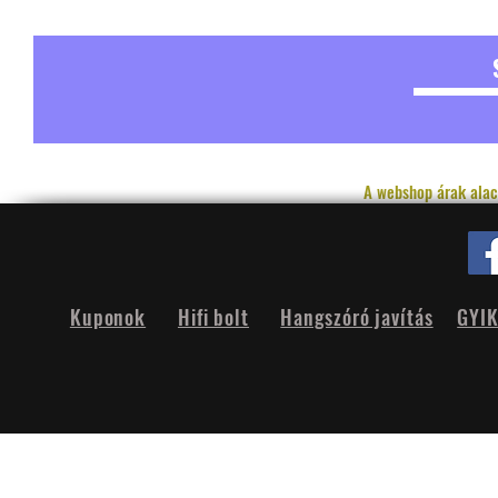
A webshop árak alac
Kuponok
Hifi bolt
Hangszóró javítás
GYI