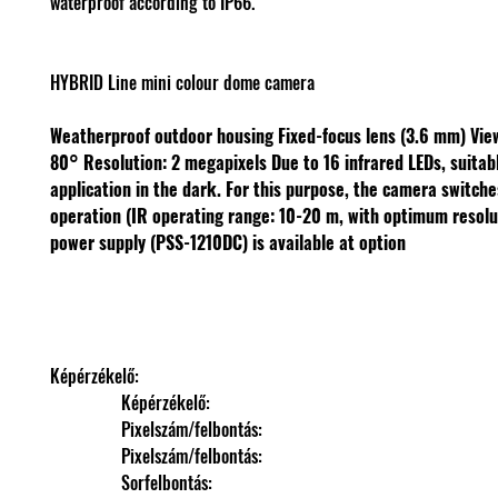
waterproof according to IP66.
HYBRID Line mini colour dome camera
Weatherproof outdoor housing
Fixed-focus lens (3.6 mm)
Vie
80°
Resolution: 2 megapixels
Due to 16 infrared LEDs, suitab
application in the dark. For this purpose, the camera switch
operation (IR operating range: 10-20 m, with optimum resol
power supply (PSS-1210DC) is available at option
Képérzékelő: 
                Képérzékelő: 
                Pixelszám/felbontás: 
                Pixelszám/felbontás: 
                Sorfelbontás: 