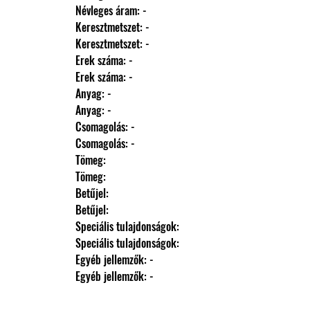
                Névleges áram: -
                Keresztmetszet: -
                Keresztmetszet: -
                Erek száma: -
                Erek száma: -
                Anyag: -
                Anyag: -
                Csomagolás: -
                Csomagolás: -
                Tömeg: 
                Tömeg: 
                Betűjel: 
                Betűjel: 
                Speciális tulajdonságok: 
                Speciális tulajdonságok: 
                Egyéb jellemzők: -
                Egyéb jellemzők: -