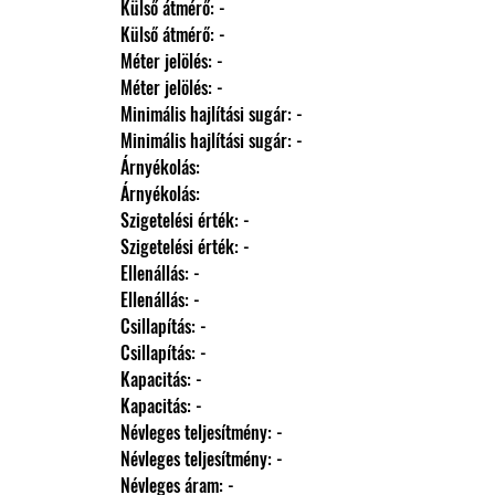
                Külső átmérő: -
                Külső átmérő: -
                Méter jelölés: -
                Méter jelölés: -
                Minimális hajlítási sugár: -
                Minimális hajlítási sugár: -
                Árnyékolás: 
                Árnyékolás: 
                Szigetelési érték: -
                Szigetelési érték: -
                Ellenállás: -
                Ellenállás: -
                Csillapítás: -
                Csillapítás: -
                Kapacitás: -
                Kapacitás: -
                Névleges teljesítmény: -
                Névleges teljesítmény: -
                Névleges áram: -