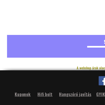
A webshop árak alac
Kuponok
Hifi bolt
Hangszóró javítás
GYI