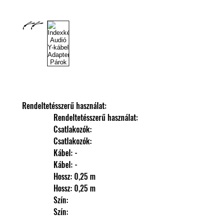
Rendeltetésszerű használat: 
                Rendeltetésszerű használat: 
                Csatlakozók: 
                Csatlakozók: 
                Kábel: -
                Kábel: -
                Hossz: 0,25 m
                Hossz: 0,25 m
                Szín: 
                Szín: 