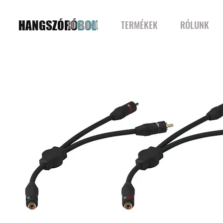
HANGSZÓRÓ
BOLT
FŐOLDAL
TERMÉKEK
RÓLUNK