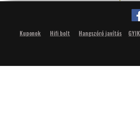
Kuponok
Hifi bolt
Hangszóró javítás
GYI