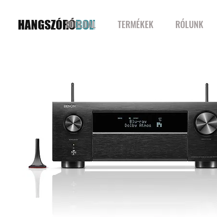
HANGSZÓRÓ
BOLT
FŐOLDAL
TERMÉKEK
RÓLUNK