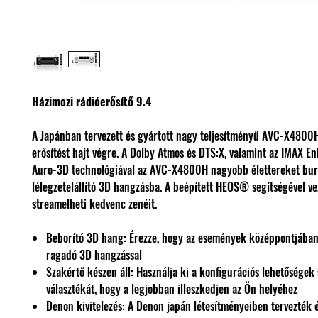
Házimozi rádióerősítő 9.4
A Japánban tervezett és gyártott nagy teljesítményű AVC-X4800H
erősítést hajt végre. A Dolby Atmos és DTS:X, valamint az IMAX E
Auro-3D technológiával az AVC-X4800H nagyobb élettereket bur
lélegzetelállító 3D hangzásba. A beépített HEOS® segítségével ve
streamelheti kedvenc zenéit.
Beborító 3D hang: Érezze, hogy az események középpontjában
ragadó 3D hangzással
Szakértő készen áll: Használja ki a konfigurációs lehetőségek 
választékát, hogy a legjobban illeszkedjen az Ön helyéhez
Denon kivitelezés: A Denon japán létesítményeiben tervezték é