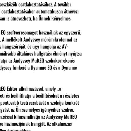
eszközök csatlakoztatásához. A további
 csatlakoztatásakor automatikusan átnevezi
an is átnevezheti, ha Önnek kényelmes.
EQ szoftvercsomagot használják az egyszerű,
z. A mellékelt Audyssey mérőmikrofonnal az
 hangszóróját, és úgy hangolja az AV-
imálisabb általános hallgatási élményt nyújtsa
gatja az Audyssey MultEQ szobakorrekciós
udyssey funkció a Dyanmic EQ és a Dynamic
EQ Editor alkalmazással, amely „a
i és beállíthatja a beállításokat a részletes
 pontosabb testreszabását a szobája konkrét
gzást az Ön személyes igényeihez szabva.
mazással kihasználhatja az Audyssey MultEQ
ye házimozijának hangját. Az alkalmazás
Play áruházakban.