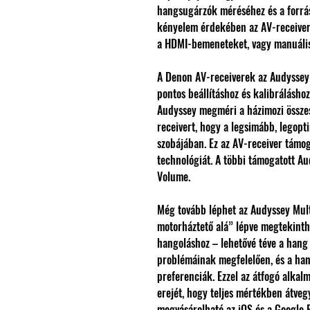
hangsugárzók méréséhez és a forrás
kényelem érdekében az AV-receiver
a HDMI-bemeneteket, vagy manuális
A Denon AV-receiverek az Audyssey 
pontos beállításhoz és kalibrálásho
Audyssey megméri a házimozi összes
receivert, hogy a legsimább, legopt
szobájában. Ez az AV-receiver támo
technológiát. A többi támogatott A
Volume.
Még tovább léphet az Audyssey Mult
motorháztető alá” lépve megtekinthet
hangoláshoz – lehetővé téve a hang
problémáinak megfelelően, és a han
preferenciák. Ezzel az átfogó alkal
erejét, hogy teljes mértékben átveg
megvásárolható az iOS és a Google 