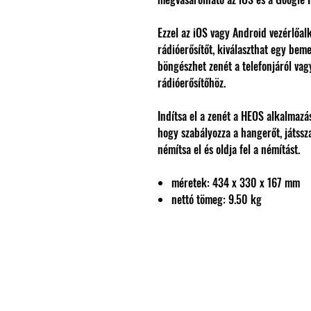
Ezzel az iOS vagy Android vezérlőal
rádióerősítőt, kiválaszthat egy beme
böngészhet zenét a telefonjáról vag
rádióerősítőhöz.
Indítsa el a zenét a HEOS alkalmazá
hogy szabályozza a hangerőt, játssza
némítsa el és oldja fel a némítást.
méretek: 434 x 330 x 167 mm
nettó tömeg: 9.50 kg