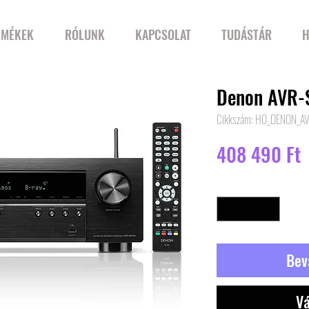
RMÉKEK
RÓLUNK
KAPCSOLAT
TUDÁSTÁR
H
Denon AVR-
Cikkszám: HO_DENON_A
Á
408 490 Ft
Mennyiség
*
Bev
Vá