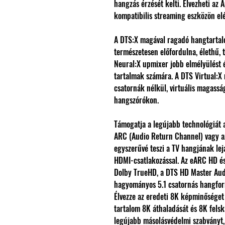
hangzás érzését kelti. Élvezheti az
kompatibilis streaming eszközön el
A DTS:X magával ragadó hangtartalo
természetesen előfordulna, élethű, 
Neural:X upmixer jobb elmélyülést é
tartalmak számára. A DTS Virtual:X
csatornák nélkül, virtuális magasság
hangszórókon.
Támogatja a legújabb technológiát
ARC (Audio Return Channel) vagy 
egyszerűvé teszi a TV hangjának lej
HDMI-csatlakozással. Az eARC HD és 
Dolby TrueHD, a DTS HD Master Aud
hagyományos 5.1 csatornás hangfo
Élvezze az eredeti 8K képminőséget 
tartalom 8K áthaladását és 8K felsk
legújabb másolásvédelmi szabványt,