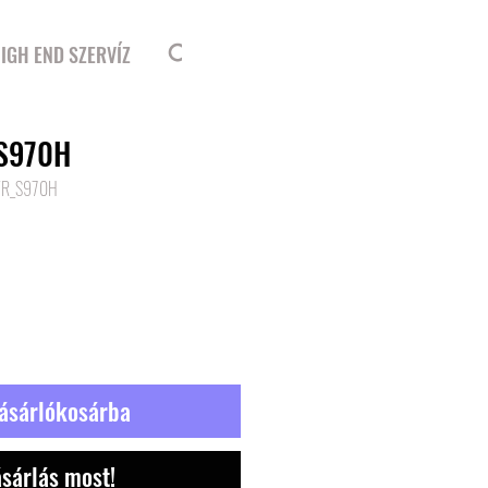
Bejelentkezés
IGH END SZERVÍZ
S970H
VR_S970H
r
ásárlókosárba
sárlás most!