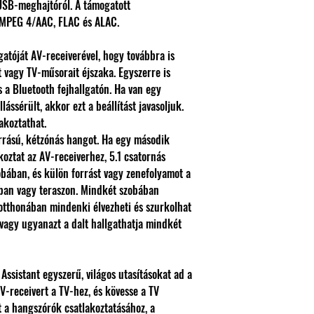
USB-meghajtóról. A támogatott
MPEG 4/AAC, FLAC és ALAC.
gatóját AV-receiverével, hogy továbbra is
t vagy TV-műsorait éjszaka. Egyszerre is
 a Bluetooth fejhallgatón. Ha van egy
lássérült, akkor ezt a beállítást javasoljuk.
akoztathat.
orrású, kétzónás hangot. Ha egy második
oztat az AV-receiverhez, 5.1 csatornás
obában, és külön forrást vagy zenefolyamot a
ban vagy teraszon. Mindkét szobában
 otthonában mindenki élvezheti és szurkolhat
vagy ugyanazt a dalt hallgathatja mindkét
Assistant egyszerű, világos utasításokat ad a
V-receivert a TV-hez, és kövesse a TV
 a hangszórók csatlakoztatásához, a