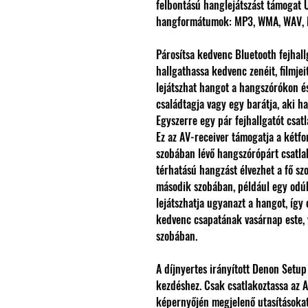
felbontású hanglejátszást támogat 
hangformátumok: MP3, WMA, WAV, 
Párosítsa kedvenc Bluetooth fejhall
hallgathassa kedvenc zenéit, filmjei
lejátszhat hangot a hangszórókon és
családtagja vagy egy barátja, aki hal
Egyszerre egy pár fejhallgatót csatl
Ez az AV-receiver támogatja a kétf
szobában lévő hangszórópárt csatlak
térhatású hangzást élvezhet a fő sz
második szobában, például egy odú
lejátszhatja ugyanazt a hangot, így
kedvenc csapatának vasárnap este, 
szobában.
A díjnyertes irányított Denon Setup 
kezdéshez. Csak csatlakoztassa az A
képernyőjén megjelenő utasításokat