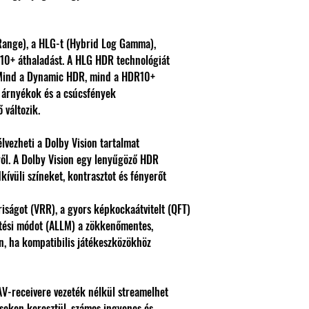
ange), a HLG-t (Hybrid Log Gamma),
10+ áthaladást. A HLG HDR technológiát
. Mind a Dynamic HDR, mind a HDR10+
 árnyékok és a csúcsfények
 változik.
élvezheti a Dolby Vision tartalmat
ről. A Dolby Vision egy lenyűgöző HDR
kívüli színeket, kontrasztot és fényerőt
riságot (VRR), a gyors képkockaátvitelt (QFT)
etési módot (ALLM) a zökkenőmentes,
, ha kompatibilis játékeszközökhöz
V-receivere vezeték nélkül streamelhet
eken keresztül, számos ingyenes és