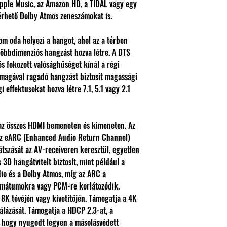
 Apple Music, az Amazon HD, a TIDAL vagy egy
érhető Dolby Atmos zeneszámokat is.
m oda helyezi a hangot, ahol az a térben
többdimenziós hangzást hozva létre. A DTS
s fokozott valósághűséget kínál a régi
 magával ragadó hangzást biztosít magassági
i effektusokat hozva létre 7.1, 5.1 vagy 2.1
 az összes HDMI bemeneten és kimeneten. Az
az eARC (Enhanced Audio Return Channel)
átszását az AV-receiveren keresztül, egyetlen
3D hangátvitelt biztosít, mint például a
io és a Dolby Atmos, míg az ARC a
rmátumokra vagy PCM-re korlátozódik.
8K tévéjén vagy kivetítőjén. Támogatja a 4K
álázását. Támogatja a HDCP 2.3-at, a
 hogy nyugodt legyen a másolásvédett