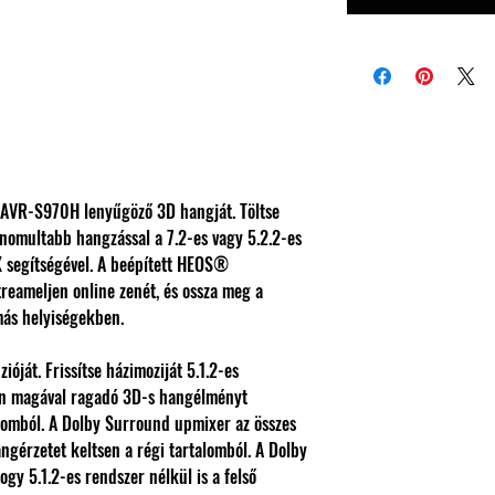
az AVR-S970H lenyűgöző 3D hangját. Töltse
nomultabb hangzással a 7.2-es vagy 5.2.2-es
X segítségével. A beépített HEOS®
treameljen online zenét, és ossza meg a
ás helyiségekben.
óját. Frissítse házimoziját 5.1.2-es
sen magával ragadó 3D-s hangélményt
alomból. A Dolby Surround upmixer az összes
ngérzetet keltsen a régi tartalomból. A Dolby
gy 5.1.2-es rendszer nélkül is a felső