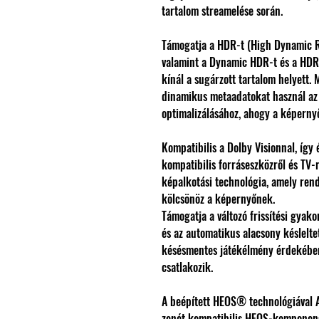
tartalom streamelése során.
Támogatja a HDR-t (High Dynamic R
valamint a Dynamic HDR-t és a HDR
kínál a sugárzott tartalom helyett
dinamikus metaadatokat használ az
optimalizálásához, ahogy a képernyő
Kompatibilis a Dolby Visionnal, így 
kompatibilis forráseszközről és TV-
képalkotási technológia, amely rend
kölcsönöz a képernyőnek.
Támogatja a változó frissítési gyako
és az automatikus alacsony késlelt
késésmentes játékélmény érdekében
csatlakozik.
A beépített HEOS® technológiával A
zenét kompatibilis HEOS-komponens