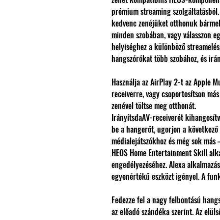
prémium streaming szolgáltatásból. 
kedvenc zenéjüket otthonuk bármely
minden szobában, vagy válasszon eg
helyiséghez a különböző streamelés
hangszórókat több szobához, és irá
Használja az AirPlay 2-t az Apple M
receiverre, vagy csoportosítson má
zenével töltse meg otthonát.
IrányítsdaAV-receiverét kihangosítv
be a hangerőt, ugorjon a következő
médialejátszókhoz és még sok más –
HEOS Home Entertainment Skill alk
engedélyezéséhez. Alexa alkalmazás
egyenértékű eszközt igényel. A funk
Fedezze fel a nagy felbontású hangs
az előadó szándéka szerint. Az elü