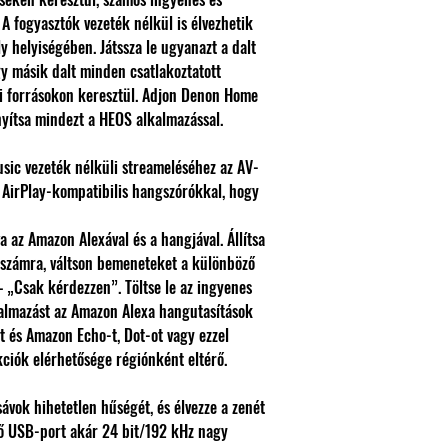
A fogyasztók vezeték nélkül is élvezhetik
 helyiségében. Játssza le ugyanazt a dalt
y másik dalt minden csatlakoztatott
i forrásokon keresztül. Adjon Denon Home
nyítsa mindezt a HEOS alkalmazással.
usic vezeték nélküli streameléséhez az AV-
s AirPlay-kompatibilis hangszórókkal, hogy
a az Amazon Alexával és a hangjával. Állítsa
 számra, váltson bemeneteket a különböző
 „Csak kérdezzen”. Töltse le az ingyenes
almazást az Amazon Alexa hangutasítások
t és Amazon Echo-t, Dot-ot vagy ezzel
ciók elérhetősége régiónként eltérő.
ávok hihetetlen hűségét, és élvezze a zenét
lső USB-port akár 24 bit/192 kHz nagy