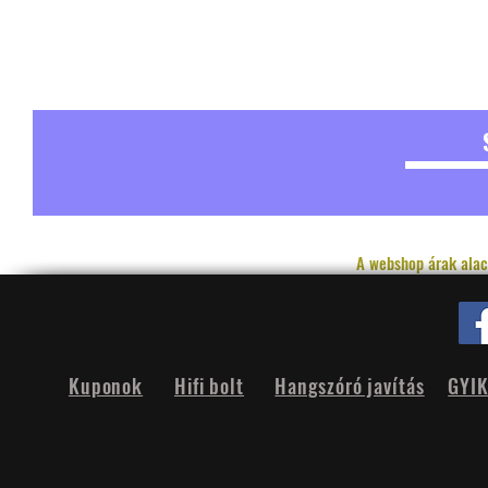
A webshop árak alac
Kuponok
Hifi bolt
Hangszóró javítás
GYI