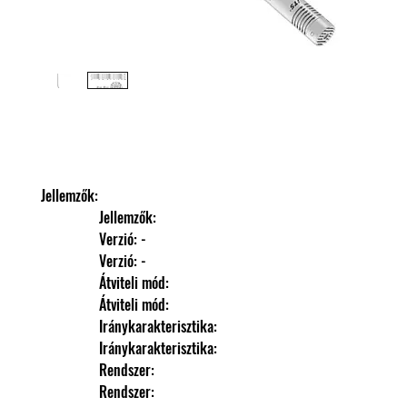
Jellemzők: 
                Jellemzők: 
                Verzió: -
                Verzió: -
                Átviteli mód: 
                Átviteli mód: 
                Iránykarakterisztika: 
                Iránykarakterisztika: 
                Rendszer: 
                Rendszer: 