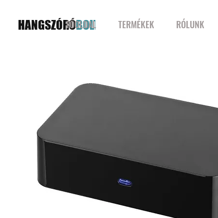
HANGSZÓRÓ
BOLT
FŐOLDAL
TERMÉKEK
RÓLUNK