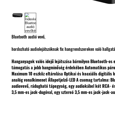
Bluetooth audió vevő,
hordozható audiolejátszóknak fix hangrendszereken való hallgat
Hanganyagok valós idejű lejátszása bármilyen Bluetooth-os 
támogatás a jobb hangminőség érdekében
Automatikus páro
Maximum 10 eszköz eltárolása
Optikai és koaxiális digitális 
analóg vonalkimenet
Állapotjelző-LED
A csomag tartalma: Bl
audiovevő, rádugható tápegység, egy audiokábel két RCA- és
3,5 mm-es jack-dugóval, egy sztereó 3,5 mm-es jack-jack-a