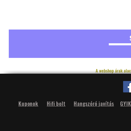
A webshop árak alac
Kuponok
Hifi bolt
Hangszóró javítás
GYI