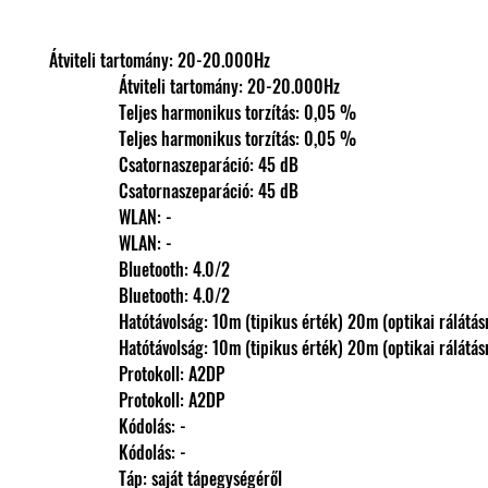
Átviteli tartomány: 20-20.000Hz
                Átviteli tartomány: 20-20.000Hz
                Teljes harmonikus torzítás: 0,05 %
                Teljes harmonikus torzítás: 0,05 %
                Csatornaszeparáció: 45 dB
                Csatornaszeparáció: 45 dB
                WLAN: -
                WLAN: -
                Bluetooth: 4.0/2
                Bluetooth: 4.0/2
                Hatótávolság: 10m (tipikus érték) 20m (optikai rálátá
                Hatótávolság: 10m (tipikus érték) 20m (optikai rálátá
                Protokoll: A2DP
                Protokoll: A2DP
                Kódolás: -
                Kódolás: -
                Táp: saját tápegységéről