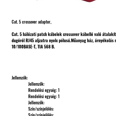
Cat. 5 crossover adapter,
Cat. 5 hálózati patch kábelek crossover kábellé való átalakí
dugóról RJ45 aljzatra nyolc pólusú.Műanyag ház, árnyékolás n
10/100BASE-T, TIA 568 B.
Jellemzők: 
                Jellemzők: 
                Rendelési egység: 1
                Rendelési egység: 1
                Jellemzők: 
                Szín/színjelölés: 
                Szín/színjelölés: 