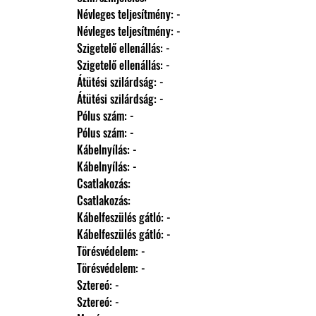
                Névleges teljesítmény: -
                Névleges teljesítmény: -
                Szigetelő ellenállás: -
                Szigetelő ellenállás: -
                Átütési szilárdság: -
                Átütési szilárdság: -
                Pólus szám: -
                Pólus szám: -
                Kábelnyílás: -
                Kábelnyílás: -
                Csatlakozás: 
                Csatlakozás: 
                Kábelfeszülés gátló: -
                Kábelfeszülés gátló: -
                Törésvédelem: -
                Törésvédelem: -
                Sztereó: -
                Sztereó: -