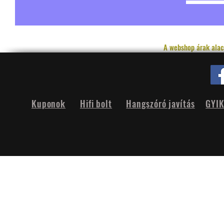
A webshop árak alac
Kuponok
Hifi bolt
Hangszóró javítás
GYI