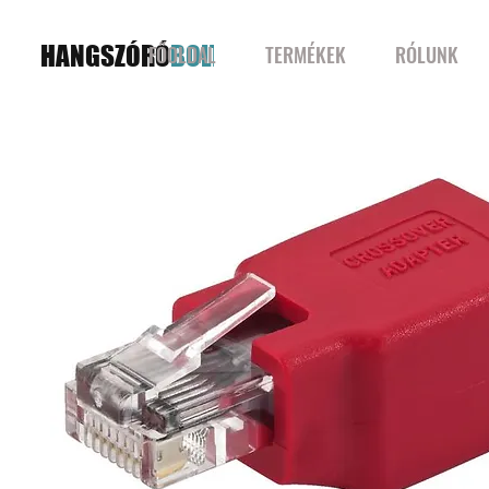
HANGSZÓRÓ
BOLT
FŐOLDAL
TERMÉKEK
RÓLUNK