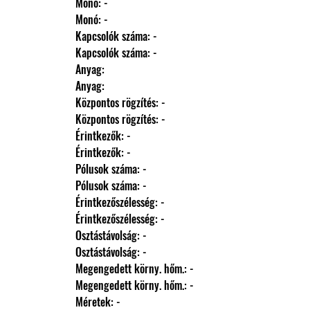
                Monó: -
                Monó: -
                Kapcsolók száma: -
                Kapcsolók száma: -
                Anyag: 
                Anyag: 
                Központos rögzítés: -
                Központos rögzítés: -
                Érintkezők: -
                Érintkezők: -
                Pólusok száma: -
                Pólusok száma: -
                Érintkezőszélesség: -
                Érintkezőszélesség: -
                Osztástávolság: -
                Osztástávolság: -
                Megengedett körny. hőm.: -
                Megengedett körny. hőm.: -
                Méretek: -