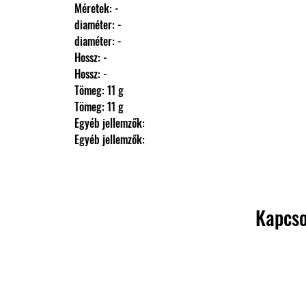
                Méretek: -
                diaméter: -
                diaméter: -
                Hossz: -
                Hossz: -
                Tömeg: 11 g
                Tömeg: 11 g
                Egyéb jellemzők: 
                Egyéb jellemzők:
Kapcso