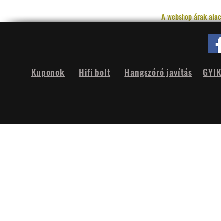
A webshop árak alac
Kuponok
Hifi bolt
Hangszóró javítás
GYI