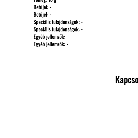
                Betűjel: -
                Betűjel: -
                Speciális tulajdonságok: -
                Speciális tulajdonságok: -
                Egyéb jellemzők: -
                Egyéb jellemzők: -
Kapcso