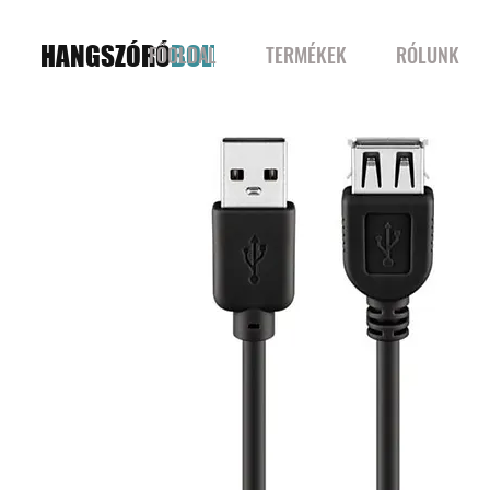
HANGSZÓRÓ
BOLT
FŐOLDAL
TERMÉKEK
RÓLUNK