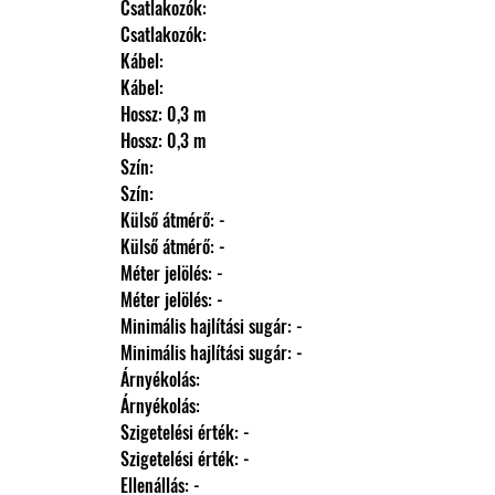
                Csatlakozók: 
                Csatlakozók: 
                Kábel: 
                Kábel: 
                Hossz: 0,3 m
                Hossz: 0,3 m
                Szín: 
                Szín: 
                Külső átmérő: -
                Külső átmérő: -
                Méter jelölés: -
                Méter jelölés: -
                Minimális hajlítási sugár: -
                Minimális hajlítási sugár: -
                Árnyékolás: 
                Árnyékolás: 
                Szigetelési érték: -
                Szigetelési érték: -
                Ellenállás: -