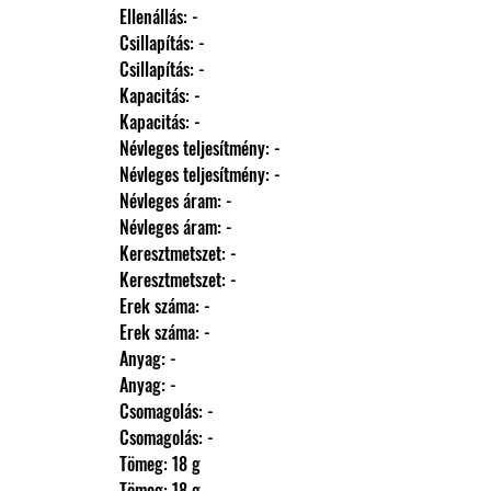
                Ellenállás: -
                Csillapítás: -
                Csillapítás: -
                Kapacitás: -
                Kapacitás: -
                Névleges teljesítmény: -
                Névleges teljesítmény: -
                Névleges áram: -
                Névleges áram: -
                Keresztmetszet: -
                Keresztmetszet: -
                Erek száma: -
                Erek száma: -
                Anyag: -
                Anyag: -
                Csomagolás: -
                Csomagolás: -
                Tömeg: 18 g
                Tömeg: 18 g