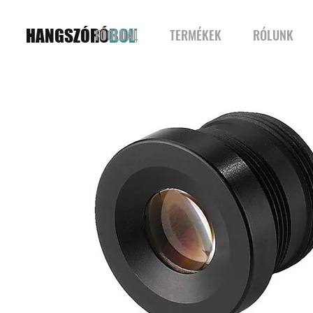
HANGSZÓRÓ
BOLT
FŐOLDAL
TERMÉKEK
RÓLUNK