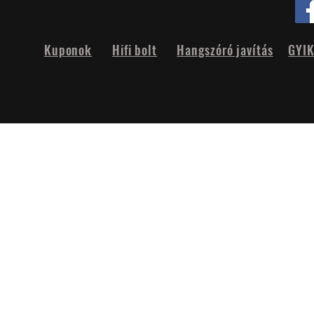
Kuponok
Hifi bolt
Hangszóró javítás
GYI