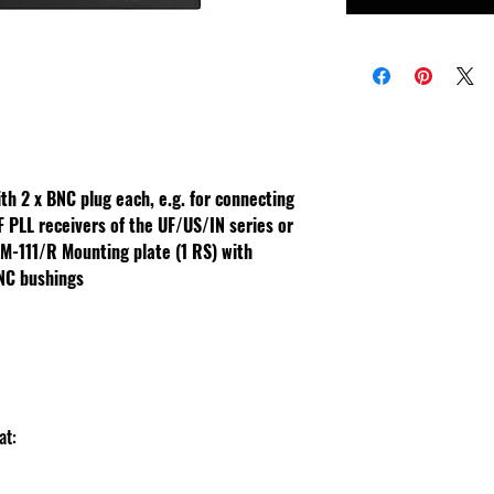
th 2 x BNC plug each, e.g. for connecting
 PLL receivers of the UF/US/IN series or
IEM-111/R
Mounting plate (1 RS) with
BNC bushings
lat: 