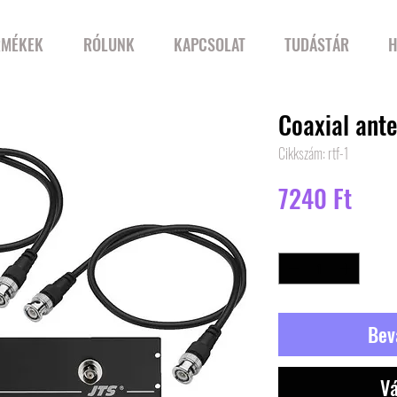
RMÉKEK
RÓLUNK
KAPCSOLAT
TUDÁSTÁR
H
Coaxial ante
Cikkszám: rtf-1
Ár
7240 Ft
Mennyiség
*
Bev
Vá