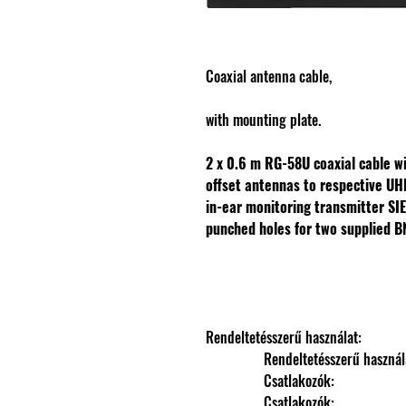
Coaxial antenna cable,
with mounting plate.
2 x 0.6 m RG-58U coaxial cable wi
offset antennas to respective UHF
in-ear monitoring transmitter S
punched holes for two supplied 
Rendeltetésszerű használat: 
                Rendeltetésszerű haszná
                Csatlakozók: 
                Csatlakozók: 