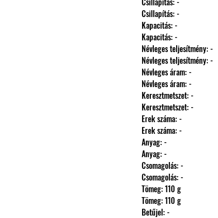
                Csillapítás: -
                Csillapítás: -
                Kapacitás: -
                Kapacitás: -
                Névleges teljesítmény: -
                Névleges teljesítmény: -
                Névleges áram: -
                Névleges áram: -
                Keresztmetszet: -
                Keresztmetszet: -
                Erek száma: -
                Erek száma: -
                Anyag: -
                Anyag: -
                Csomagolás: -
                Csomagolás: -
                Tömeg: 110 g
                Tömeg: 110 g
                Betűjel: -