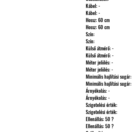
                Kábel: -
                Kábel: -
                Hossz: 60 cm
                Hossz: 60 cm
                Szín: 
                Szín: 
                Külső átmérő: -
                Külső átmérő: -
                Méter jelölés: -
                Méter jelölés: -
                Minimális hajlítási sugár
                Minimális hajlítási sugár
                Árnyékolás: -
                Árnyékolás: -
                Szigetelési érték: 
                Szigetelési érték: 
                Ellenállás: 50 ?
                Ellenállás: 50 ?