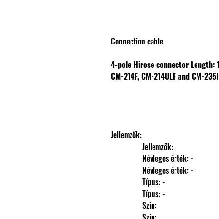
Connection cable
4-pole Hirose connector
Length:
CM-214F, CM-214ULF and CM-235I
Jellemzők: 
                Jellemzők: 
                Névleges érték: -
                Névleges érték: -
                Típus: -
                Típus: -
                Szín: 
                Szín: 