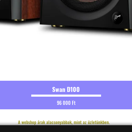
Swan D100
Ár
96 000 Ft
A webshop árak alacsonyabbak, mint az üzletünkben.