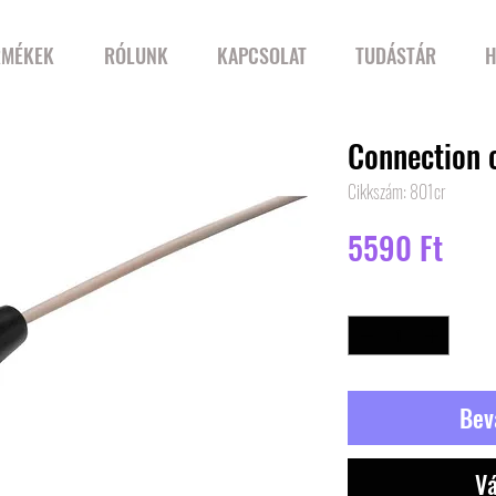
RMÉKEK
RÓLUNK
KAPCSOLAT
TUDÁSTÁR
H
Connection c
Cikkszám: 801cr
Ár
5590 Ft
Mennyiség
*
Bev
Vá