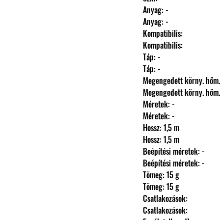
                Anyag: -
                Anyag: -
                Kompatibilis: 
                Kompatibilis: 
                Táp: -
                Táp: -
                Megengedett körny. hőm
                Megengedett körny. hőm
                Méretek: -
                Méretek: -
                Hossz: 1,5 m
                Hossz: 1,5 m
                Beépítési méretek: -
                Beépítési méretek: -
                Tömeg: 15 g
                Tömeg: 15 g
                Csatlakozások: 
                Csatlakozások: 