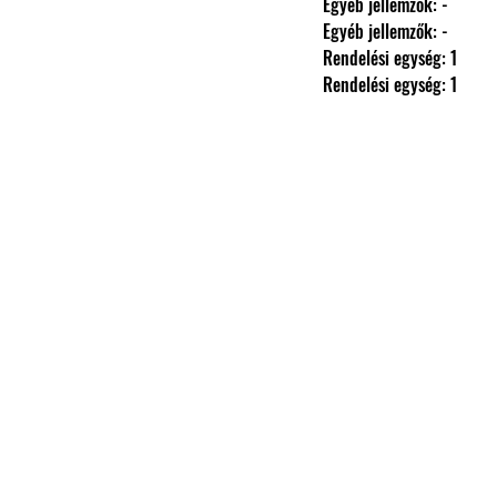
                Egyéb jellemzők: -
                Egyéb jellemzők: -
                Rendelési egység: 1
                Rendelési egység: 1