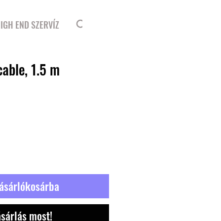
Bejelentkezés
IGH END SZERVÍZ
able, 1.5 m
ásárlókosárba
sárlás most!