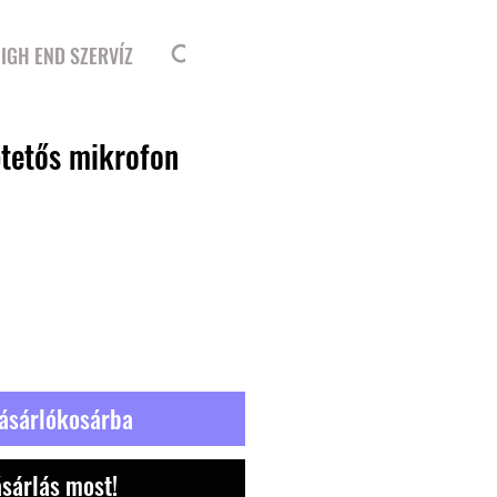
Bejelentkezés
IGH END SZERVÍZ
ptetős mikrofon
ásárlókosárba
sárlás most!