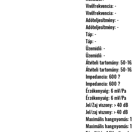
                Vivőfrekvencia: -
                Vivőfrekvencia: -
                Adóteljesítmény: -
                Adóteljesítmény: -
                Táp: -
                Táp: -
                Üzemidő: -
                Üzemidő: -
                Átviteli tartomány: 
                Átviteli tartomány: 
                Impedancia: 600 ?
                Impedancia: 600 ?
                Érzékenység: 6 mV/Pa
                Érzékenység: 6 mV/Pa
                Jel/Zaj viszony: > 40 dB
                Jel/zaj viszony: > 40 dB
                Maximális hangnyomá
                Maximális hangnyomá