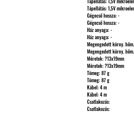
                Tápellátás: 1,5V mikr
                Tápellátás: 1,5V mikr
                Gégecső hossza: -
                Gégecső hossza: -
                Ház anyaga: -
                Ház anyaga: -
                Megengedett körny.
                Megengedett körny.
                Méretek: ?13x19mm
                Méretek: ?13x19mm
                Tömeg: 87 g
                Tömeg: 87 g
                Kábel: 4 m
                Kábel: 4 m
                Csatlakozás: 
                Csatlakozás: