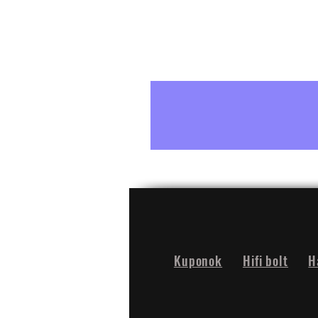
Kuponok
Hifi bolt
H