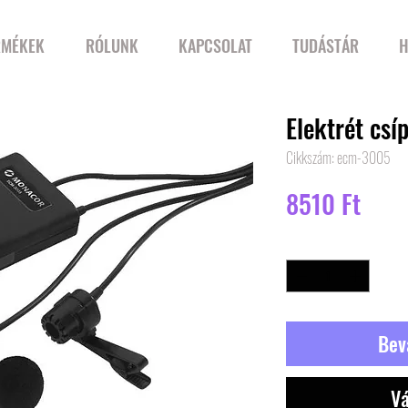
RMÉKEK
RÓLUNK
KAPCSOLAT
TUDÁSTÁR
H
Elektrét csí
Cikkszám: ecm-3005
Ár
8510 Ft
Mennyiség
*
Bev
Vá