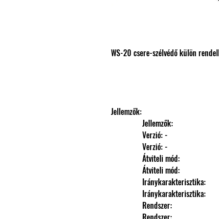
WS-20 csere-szélvédő külön rendel
Jellemzők: 
                Jellemzők: 
                Verzió: -
                Verzió: -
                Átviteli mód: 
                Átviteli mód: 
                Iránykarakterisztika: 
                Iránykarakterisztika: 
                Rendszer: 
                Rendszer: 