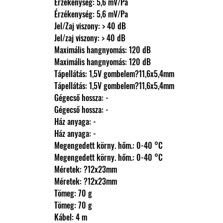
                Érzékenység: 5,6 mV/Pa
                Érzékenység: 5,6 mV/Pa
                Jel/Zaj viszony: > 40 dB
                Jel/zaj viszony: > 40 dB
                Maximális hangnyomás: 120 dB
                Maximális hangnyomás: 120 dB
                Tápellátás: 1,5V gombelem?11,6x5,4mm
                Tápellátás: 1,5V gombelem?11,6x5,4mm
                Gégecső hossza: -
                Gégecső hossza: -
                Ház anyaga: -
                Ház anyaga: -
                Megengedett körny. hőm.: 0-40 °C
                Megengedett körny. hőm.: 0-40 °C
                Méretek: ?12x23mm
                Méretek: ?12x23mm
                Tömeg: 70 g
                Tömeg: 70 g
                Kábel: 4 m