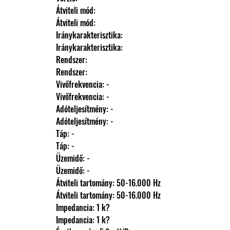
                Átviteli mód: 
                Átviteli mód: 
                Iránykarakterisztika: 
                Iránykarakterisztika: 
                Rendszer: 
                Rendszer: 
                Vivőfrekvencia: -
                Vivőfrekvencia: -
                Adóteljesítmény: -
                Adóteljesítmény: -
                Táp: -
                Táp: -
                Üzemidő: -
                Üzemidő: -
                Átviteli tartomány: 50-16.000 Hz
                Átviteli tartomány: 50-16.000 Hz
                Impedancia: 1 k?
                Impedancia: 1 k?