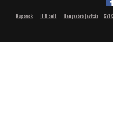
Kuponok
Hifi bolt
Hangszóró javítás
GYI