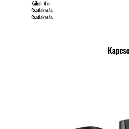
                Kábel: 4 m
                Csatlakozás: 
                Csatlakozás:
Kapcso