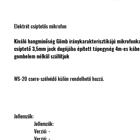
Elektrét csíptetős mikrofon
Kiváló hangminőség
Gömb iránykarakterisztikájú mikrofonk
csíptető
3,5mm jack dugójába épített tápegység
4m-es kábe
gombelem nélkül szállítjuk
WS-20 csere-szélvédő külön rendelhető hozzá.
Jellemzők: 
                Jellemzők: 
                Verzió: -
                Verzió: -