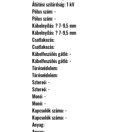
                Átütési szilárdság: 1 kV
                Pólus szám: -
                Pólus szám: -
                Kábelnyílás: ? 7-9,5 mm
                Kábelnyílás: ? 7-9,5 mm
                Csatlakozás: 
                Csatlakozás: 
                Kábelfeszülés gátló: -
                Kábelfeszülés gátló: -
                Törésvédelem: 
                Törésvédelem: 
                Sztereó: -
                Sztereó: -
                Monó: -
                Monó: -
                Kapcsolók száma: -
                Kapcsolók száma: -
                Anyag: 
                Anyag: 