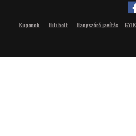
Kuponok
Hifi bolt
Hangszóró javítás
GYI