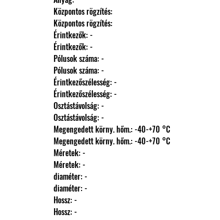
                Központos rögzítés: 
                Központos rögzítés: 
                Érintkezők: -
                Érintkezők: -
                Pólusok száma: -
                Pólusok száma: -
                Érintkezőszélesség: -
                Érintkezőszélesség: -
                Osztástávolság: -
                Osztástávolság: -
                Megengedett körny. hőm.: -40-+70 °C
                Megengedett körny. hőm.: -40-+70 °C
                Méretek: -
                Méretek: -
                diaméter: -
                diaméter: -
                Hossz: -
                Hossz: -