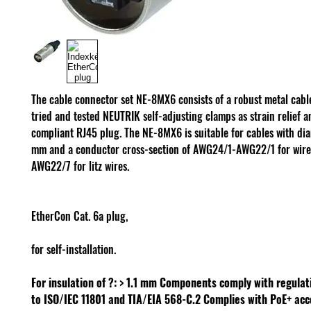
The cable connector set NE-8MX6 consists of a robust metal cabl
tried and tested NEUTRIK self-adjusting clamps as strain relief a
compliant RJ45 plug. The NE-8MX6 is suitable for cables with dia
mm and a conductor cross-section of AWG24/1-AWG22/1 for wir
AWG22/7 for litz wires.
EtherCon Cat. 6a plug,
for self-installation.
For insulation of ?: > 1.1 mm
Components comply with regulat
to ISO/IEC 11801 and TIA/EIA 568-C.2
Complies with PoE+ acc