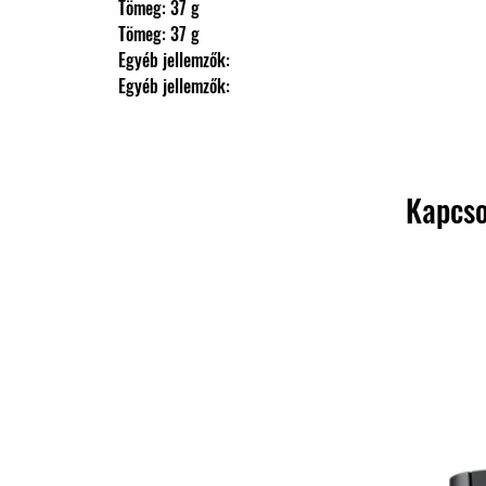
                Tömeg: 37 g
                Tömeg: 37 g
                Egyéb jellemzők: 
                Egyéb jellemzők:
Kapcso