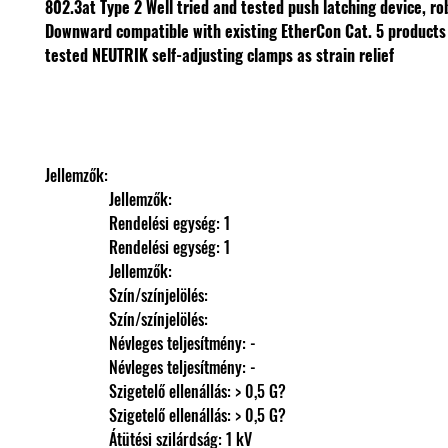
802.3at Type 2
Well tried and tested push latching device, ro
Downward compatible with existing EtherCon Cat. 5 product
tested NEUTRIK self-adjusting clamps as strain relief
Jellemzők: 
                Jellemzők: 
                Rendelési egység: 1
                Rendelési egység: 1
                Jellemzők: 
                Szín/színjelölés: 
                Szín/színjelölés: 
                Névleges teljesítmény: -
                Névleges teljesítmény: -
                Szigetelő ellenállás: > 0,5 G?
                Szigetelő ellenállás: > 0,5 G?
                Átütési szilárdság: 1 kV