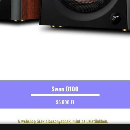
Swan D100
Ár
96 000 Ft
A webshop árak alacsonyabbak, mint az üzletünkben.