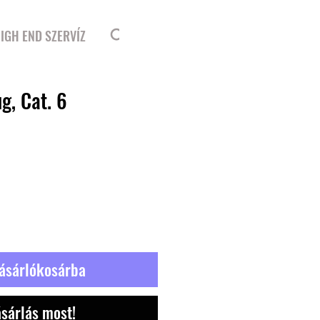
Bejelentkezés
IGH END SZERVÍZ
g, Cat. 6
ásárlókosárba
sárlás most!