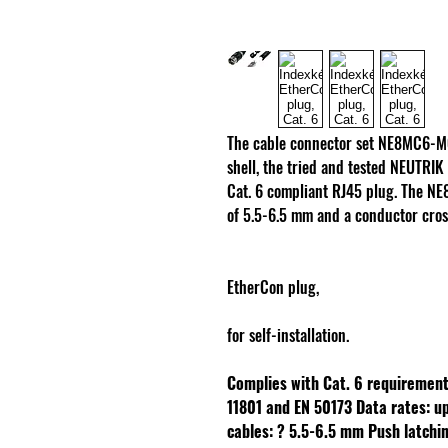
The cable connector set NE8MC6-MO 
shell, the tried and tested NEUTRIK 
Cat. 6 compliant RJ45 plug. The NE
of 5.5-6.5 mm and a conductor cros
EtherCon plug,
for self-installation.
Complies with Cat. 6 requirement
11801 and EN 50173
Data rates: u
cables: ? 5.5-6.5 mm
Push latchi