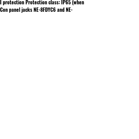
I protection
Protection class: IP65 (when
rCon panel jacks NE-8FDYC6 and NE-