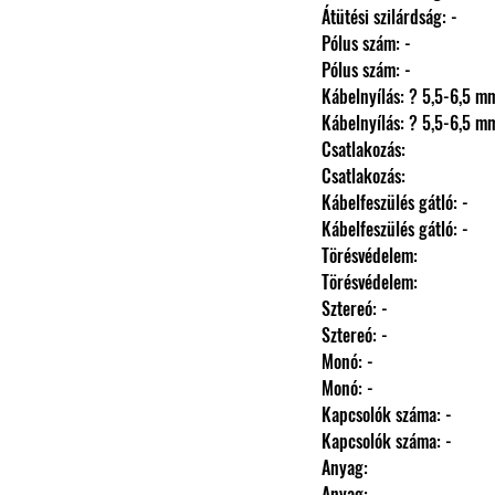
                Átütési szilárdság: -
                Pólus szám: -
                Pólus szám: -
                Kábelnyílás: ? 5,5-6,5 
                Kábelnyílás: ? 5,5-6,5 
                Csatlakozás: 
                Csatlakozás: 
                Kábelfeszülés gátló: -
                Kábelfeszülés gátló: -
                Törésvédelem: 
                Törésvédelem: 
                Sztereó: -
                Sztereó: -
                Monó: -
                Monó: -
                Kapcsolók száma: -
                Kapcsolók száma: -
                Anyag: 
                Anyag: 