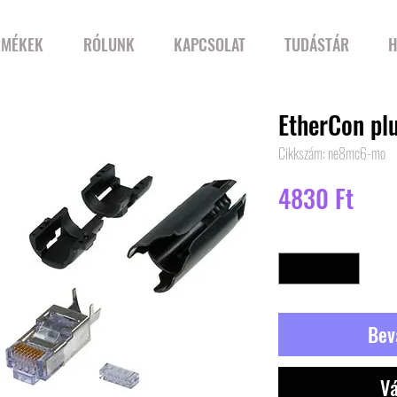
RMÉKEK
RÓLUNK
KAPCSOLAT
TUDÁSTÁR
H
EtherCon plu
Cikkszám: ne8mc6-mo
Ár
4830 Ft
Mennyiség
*
Bev
Vá