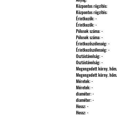
                Központos rögzítés: 
                Központos rögzítés: 
                Érintkezők: -
                Érintkezők: -
                Pólusok száma: -
                Pólusok száma: -
                Érintkezőszélesség: -
                Érintkezőszélesség: -
                Osztástávolság: -
                Osztástávolság: -
                Megengedett körny
                Megengedett körny
                Méretek: -
                Méretek: -
                diaméter: -
                diaméter: -
                Hossz: -
                Hossz: -