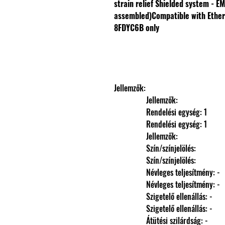
strain relief
Shielded system - EM
assembled)
Compatible with Ethe
8FDYC6B only
Jellemzők: 
                Jellemzők: 
                Rendelési egység: 1
                Rendelési egység: 1
                Jellemzők: 
                Szín/színjelölés: 
                Szín/színjelölés: 
                Névleges teljesítmény: -
                Névleges teljesítmény: -
                Szigetelő ellenállás: -
                Szigetelő ellenállás: -
                Átütési szilárdság: -