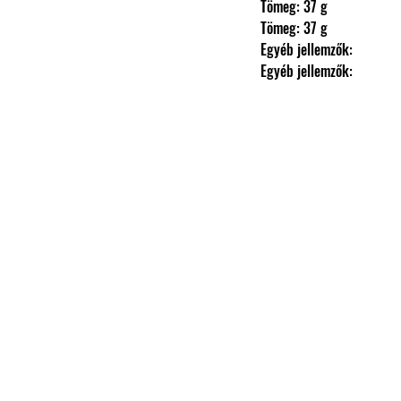
                Tömeg: 37 g
                Tömeg: 37 g
                Egyéb jellemzők: 
                Egyéb jellemzők: