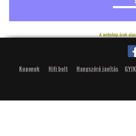
A webshop árak alac
Kuponok
Hifi bolt
Hangszóró javítás
GYI