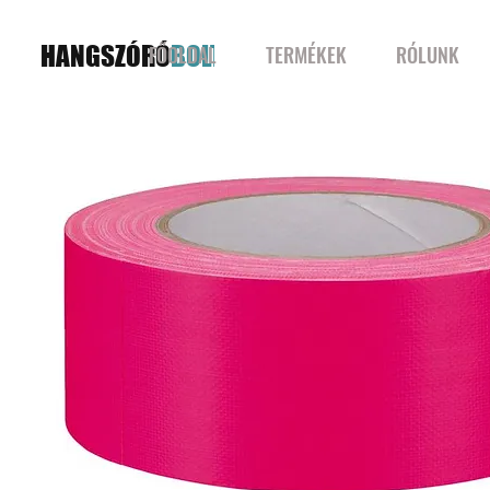
HANGSZÓRÓ
BOLT
FŐOLDAL
TERMÉKEK
RÓLUNK