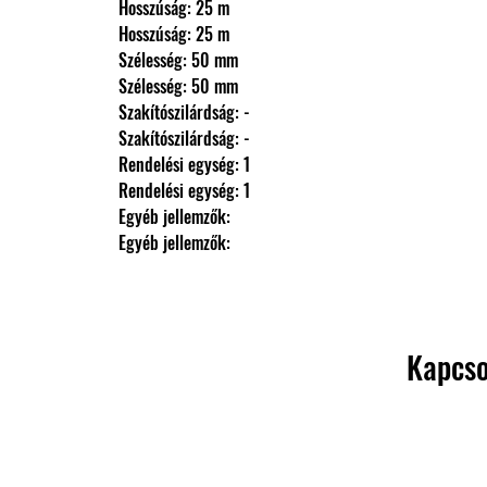
                Hosszúság: 25 m
                Hosszúság: 25 m
                Szélesség: 50 mm
                Szélesség: 50 mm
                Szakítószilárdság: -
                Szakítószilárdság: -
                Rendelési egység: 1
                Rendelési egység: 1
                Egyéb jellemzők: 
                Egyéb jellemzők:
Kapcso