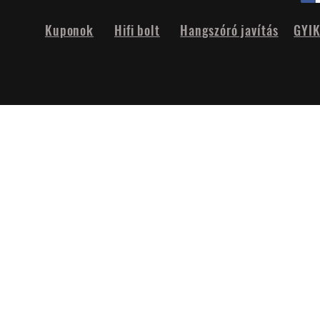
Kuponok
Hifi bolt
Hangszóró javítás
GYI