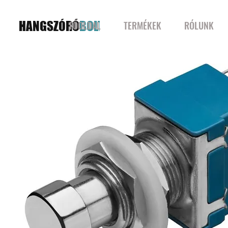
HANGSZÓRÓ
BOLT
FŐOLDAL
TERMÉKEK
RÓLUNK