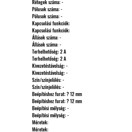
                Rétegek száma: -
                Pólusok száma: -
                Pólusok száma: -
                Kapcsolási funkciók: 
                Kapcsolási funkciók: 
                Állások száma: -
                Állások száma: -
                Terhelhetőség: 2 A
                Terhelhetőség: 2 A
                Kivezetéstávolság: -
                Kivezetéstávolság: -
                Szín/színjelölés: -
                Szín/színjelölés: -
                Beépítéshez furat: ? 12 mm
                Beépítéshez furat: ? 12 mm
                Beépítési mélység: -
                Beépítési mélység: -
                Méretek: 
                Méretek: 