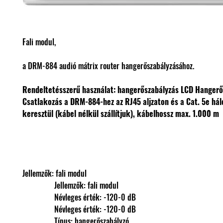
Fali modul,
a DRM-884 audió mátrix router hangerőszabályzásához.
Rendeltetésszerű használat: hangerőszabályzás
LCD
Hangerő
Csatlakozás a DRM-884-hez az RJ45 aljzaton és a Cat. 5e hál
keresztül (kábel nélkül szállítjuk), kábelhossz max. 1.000 m
Jellemzők: fali modul
                Jellemzők: fali modul
                Névleges érték: -120-0 dB
                Névleges érték: -120-0 dB
                Típus: hangerőszabályzó