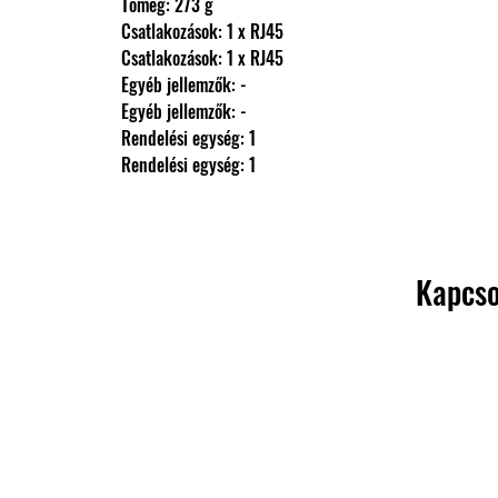
                Tömeg: 273 g
                Csatlakozások: 1 x RJ45
                Csatlakozások: 1 x RJ45
                Egyéb jellemzők: -
                Egyéb jellemzők: -
                Rendelési egység: 1
                Rendelési egység: 1
Kapcso