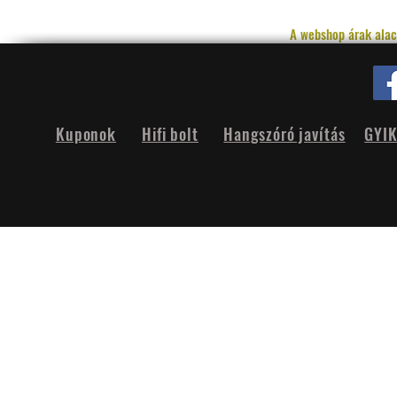
A webshop árak alac
Kuponok
Hifi bolt
Hangszóró javítás
GYI