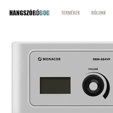
HANGSZÓRÓ
BOLT
FŐOLDAL
TERMÉKEK
RÓLUNK