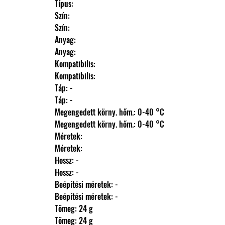
                Típus: 
                Szín: 
                Szín: 
                Anyag: 
                Anyag: 
                Kompatibilis: 
                Kompatibilis: 
                Táp: -
                Táp: -
                Megengedett körny. hőm.: 0-40 °C
                Megengedett körny. hőm.: 0-40 °C
                Méretek: 
                Méretek: 
                Hossz: -
                Hossz: -
                Beépítési méretek: -
                Beépítési méretek: -
                Tömeg: 24 g
                Tömeg: 24 g