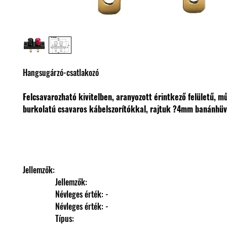
Hangsugárzó-csatlakozó
Felcsavarozható kivitelben, aranyozott érintkező felületű, 
burkolatú csavaros kábelszorítókkal, rajtuk ?4mm banánhüv
Jellemzők: 
                Jellemzők: 
                Névleges érték: -
                Névleges érték: -
                Típus: 