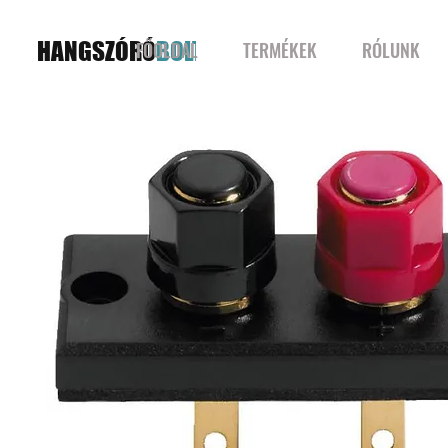
HANGSZÓRÓ
BOLT
FŐOLDAL
TERMÉKEK
RÓLUNK