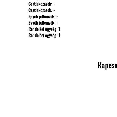
                Csatlakozások: -
                Csatlakozások: -
                Egyéb jellemzők: -
                Egyéb jellemzők: -
                Rendelési egység: 1
                Rendelési egység: 1
Kapcso