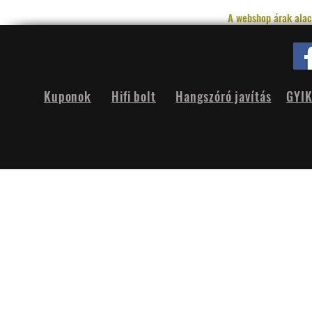
A webshop árak alac
Kuponok
Hifi bolt
Hangszóró javítás
GYI