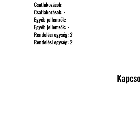
                Csatlakozások: -
                Csatlakozások: -
                Egyéb jellemzők: -
                Egyéb jellemzők: -
                Rendelési egység: 2
                Rendelési egység: 2
Kapcso