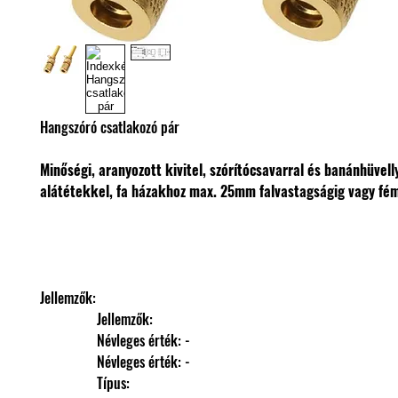
Hangszóró csatlakozó pár
Minőségi, aranyozott kivitel, szórítócsavarral és banánhüvelly
alátétekkel, fa házakhoz max. 25mm falvastagságig vagy fé
Jellemzők: 
                Jellemzők: 
                Névleges érték: -
                Névleges érték: -
                Típus: 