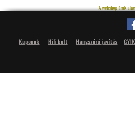
A webshop árak alac
Kuponok
Hifi bolt
Hangszóró javítás
GYI