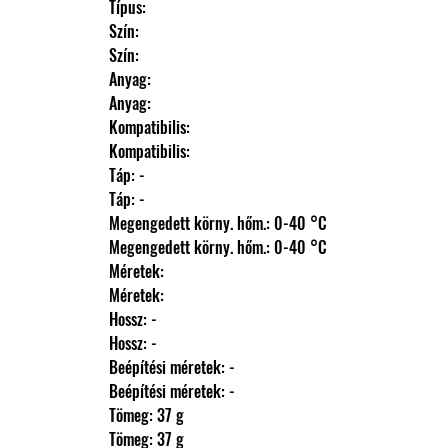
                Típus: 
                Szín: 
                Szín: 
                Anyag: 
                Anyag: 
                Kompatibilis: 
                Kompatibilis: 
                Táp: -
                Táp: -
                Megengedett körny. hőm.: 0-40 °C
                Megengedett körny. hőm.: 0-40 °C
                Méretek: 
                Méretek: 
                Hossz: -
                Hossz: -
                Beépítési méretek: -
                Beépítési méretek: -
                Tömeg: 37 g
                Tömeg: 37 g