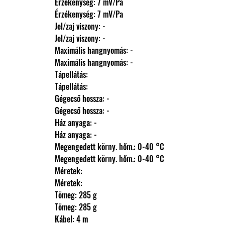
                Érzékenység: 7 mV/Pa
                Érzékenység: 7 mV/Pa
                Jel/zaj viszony: -
                Jel/zaj viszony: -
                Maximális hangnyomás: -
                Maximális hangnyomás: -
                Tápellátás: 
                Tápellátás: 
                Gégecső hossza: -
                Gégecső hossza: -
                Ház anyaga: -
                Ház anyaga: -
                Megengedett körny. hőm.: 0-40 °C
                Megengedett körny. hőm.: 0-40 °C
                Méretek: 
                Méretek: 
                Tömeg: 285 g
                Tömeg: 285 g
                Kábel: 4 m