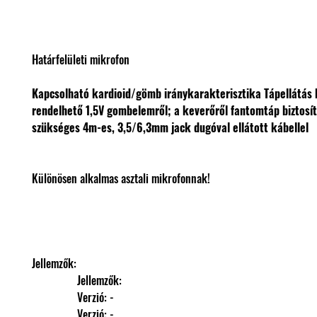
Határfelületi mikrofon
Kapcsolható kardioid/gömb iránykarakterisztika
Tápellátás 
rendelhető 1,5V gombelemről; a keverőről fantomtáp biztosí
szükséges
4m-es, 3,5/6,3mm jack dugóval ellátott kábellel
Különösen alkalmas asztali mikrofonnak!
Jellemzők: 
                Jellemzők: 
                Verzió: -
                Verzió: -