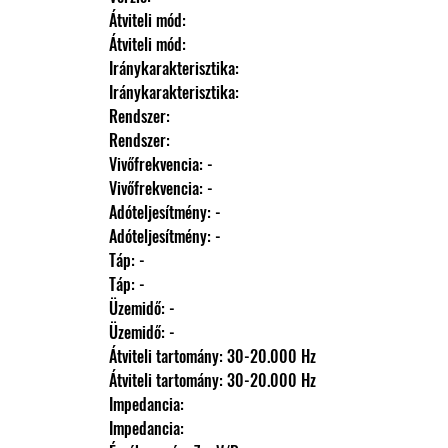
                Átviteli mód: 
                Átviteli mód: 
                Iránykarakterisztika: 
                Iránykarakterisztika: 
                Rendszer: 
                Rendszer: 
                Vivőfrekvencia: -
                Vivőfrekvencia: -
                Adóteljesítmény: -
                Adóteljesítmény: -
                Táp: -
                Táp: -
                Üzemidő: -
                Üzemidő: -
                Átviteli tartomány: 30-20.000 Hz
                Átviteli tartomány: 30-20.000 Hz
                Impedancia: 
                Impedancia: 