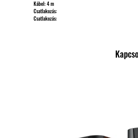
                Kábel: 4 m
                Csatlakozás: 
                Csatlakozás:
Kapcso