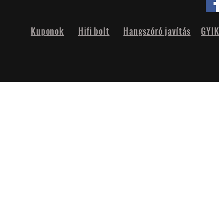
Kuponok
Hifi bolt
Hangszóró javítás
GYI