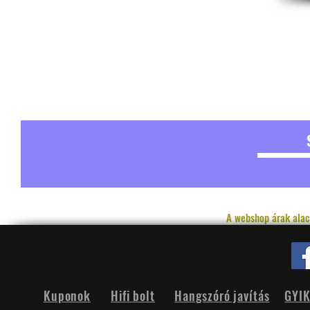
A webshop árak alac
Kuponok
Hifi bolt
Hangszóró javítás
GYI