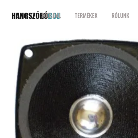
HANGSZÓRÓ
BOLT
FŐOLDAL
TERMÉKEK
RÓLUNK