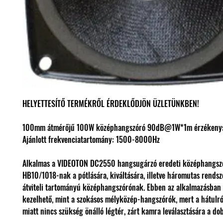
HELYETTESÍTŐ TERMÉKRŐL ÉRDEKLŐDJÖN ÜZLETÜNKBEN!
100mm átmérőjű 100W középhangszóró 90dB@1W*1m érzékeny
Ajánlott frekvenciatartomány: 1500-8000Hz
Alkalmas a VIDEOTON DC2550 hangsugárzó eredeti középhangsz
HB10/1018-nak a pótlására, kiváltására, illetve háromutas rends
átviteli tartományú középhangszórónak. Ebben az alkalmazásba
kezelhető, mint a szokásos mélyközép-hangszórók, mert a hátulró
miatt nincs szükség önálló légtér, zárt kamra leválasztására a do