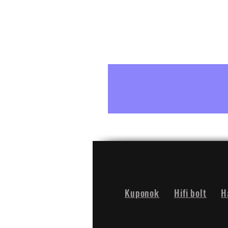
Kuponok
Hifi bolt
H