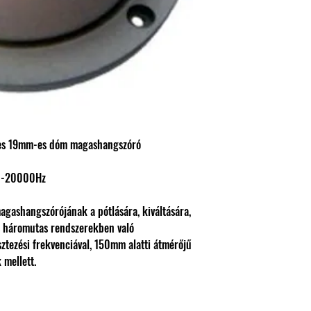
s 19mm-es dóm magashangszóró
00-20000Hz
gashangszórójának a pótlására, kiváltására,
és háromutas rendszerekben való
sztezési frekvenciával, 150mm alatti átmérőjű
mellett.