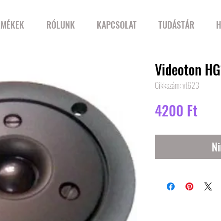
RMÉKEK
RÓLUNK
KAPCSOLAT
TUDÁSTÁR
H
Videoton HG
Cikkszám: vt623
Ár
4200 Ft
Ni