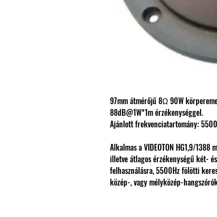
97mm átmérőjű 8Ω 90W körpereme
88dB@1W*1m érzékenységgel.
Ajánlott frekvenciatartomány: 55
Alkalmas a VIDEOTON HG1,9/1388 ma
illetve átlagos érzékenységű két- 
felhasználásra, 5500Hz fölötti kere
közép-, vagy mélyközép-hangszórók 