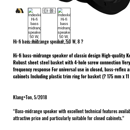
Hi-fi bass-midrange speaker, 50 W, 8 ?
Hi-fi bass-midrange speaker of classic design
High-quality K
Robust sheet steel basket with 4-hole screw connection
Very
frequency response
For universal use in closed, bass-reflex 
cabinets
Including plastic trim ring for basket (? 175 mm x 1
Klang+Ton, 5/2018
“Bass-midrange speaker with excellent technical features availab
attractive price and particularly suitable for closed cabinets.”