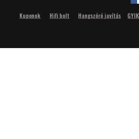
Kuponok
Hifi bolt
Hangszóró javítás
GYI