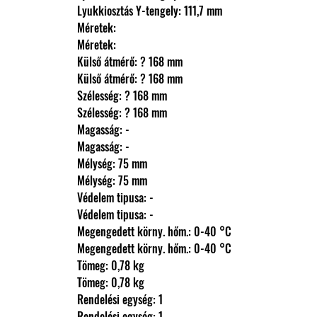
                Lyukkiosztás Y-tengely: 111,7 mm
                Méretek: 
                Méretek: 
                Külső átmérő: ? 168 mm
                Külső átmérő: ? 168 mm
                Szélesség: ? 168 mm
                Szélesség: ? 168 mm
                Magasság: -
                Magasság: -
                Mélység: 75 mm
                Mélység: 75 mm
                Védelem tipusa: -
                Védelem tipusa: -
                Megengedett körny. hőm.: 0-40 °C
                Megengedett körny. hőm.: 0-40 °C
                Tömeg: 0,78 kg
                Tömeg: 0,78 kg
                Rendelési egység: 1
                Rendelési egység: 1