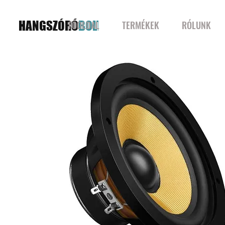
HANGSZÓRÓ
BOLT
FŐOLDAL
TERMÉKEK
RÓLUNK