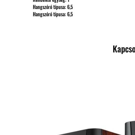
                Hangszóró típusa: 6,5
                Hangszóró típusa: 6,5
Kapcso