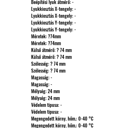
                Beépítési lyuk átmérő: -
                Lyukkiosztás X-tengely: -
                Lyukkiosztás X-tengely: -
                Lyukkiosztás Y-tengely: -
                Lyukkiosztás Y-tengely: -
                Méretek: ?74mm
                Méretek: ?74mm
                Külső átmérő: ? 74 mm
                Külső átmérő: ? 74 mm
                Szélesség: ? 74 mm
                Szélesség: ? 74 mm
                Magasság: -
                Magasság: -
                Mélység: 24 mm
                Mélység: 24 mm
                Védelem tipusa: -
                Védelem tipusa: -
                Megengedett körny. hőm.: 0-40 °C
                Megengedett körny. hőm.: 0-40 °C