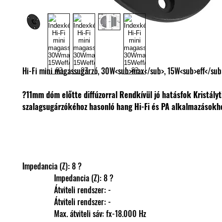
Hi-Fi mini magassugárzó, 30W<sub>max</sub>, 15W<sub>eff</sub
?11mm dóm előtte diffúzorral
Rendkívül jó hatásfok
Kristályt
szalagsugárzókéhoz hasonló hang
Hi-Fi és PA alkalmazásokh
Impedancia (Z): 8 ?
                Impedancia (Z): 8 ?
                Átviteli rendszer: -
                Átviteli rendszer: -
                Max. átviteli sáv: fx-18.000 Hz