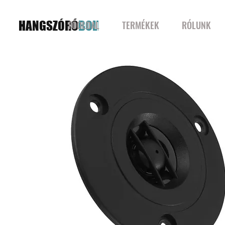
HANGSZÓRÓ
BOLT
FŐOLDAL
TERMÉKEK
RÓLUNK