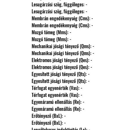
                Lesugárzási szög, függőleges: -
                Lesugárzási szög, függőleges: -
                Membrán engedékenység (Cms): -
                Membrán engedékenység (Cms): -
                Mozgó tömeg (Mms): -
                Mozgó tömeg (Mms): -
                Mechanikai jósági tényező (Qms): -
                Mechanikai jósági tényező (Qms): -
                Elektromos jósági tényező (Qes): -
                Elektromos jósági tényező (Qes): -
                Egyesített jósági tényező (Qts): -
                Egyesített jósági tényező (Qts): -
                Térfogat egyenérték (Vas): -
                Térfogat egyenérték (Vas): -
                Egyenáramú ellenállás (Re): -
                Egyenáramú ellenállás (Re): -
                Erőtényező (BxL): -
                Erőtényező (BxL): -
                Lengőtekercs induktivitás (Le): -