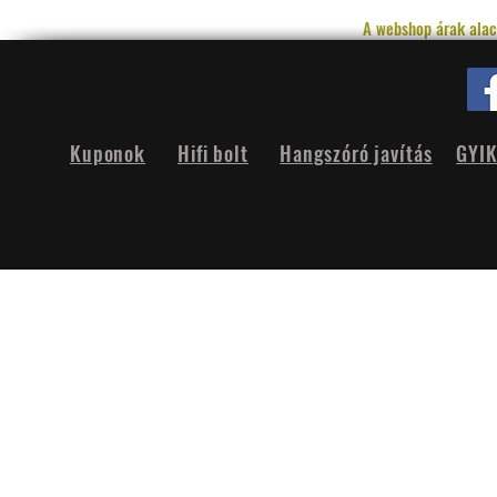
A webshop árak alac
Kuponok
Hifi bolt
Hangszóró javítás
GYI