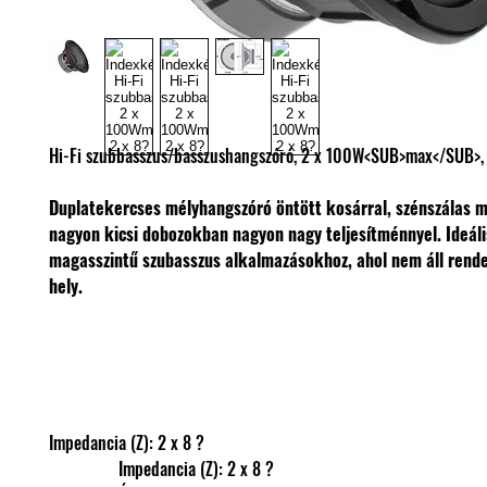
Hi-Fi szubbasszus/basszushangszóró, 2 x 100W<SUB>max</SUB>, 
Duplatekercses mélyhangszóró öntött kosárral, szénszálas 
nagyon kicsi dobozokban nagyon nagy teljesítménnyel. Ideáli
magasszintű szubasszus alkalmazásokhoz, ahol nem áll rend
hely.
Impedancia (Z): 2 x 8 ?
                Impedancia (Z): 2 x 8 ?