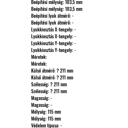
                Beépítési mélység: 103,5 mm
                Beépítési mélység: 103,5 mm
                Beépítési lyuk átmérő: -
                Beépítési lyuk átmérő: -
                Lyukkiosztás X-tengely: -
                Lyukkiosztás X-tengely: -
                Lyukkiosztás Y-tengely: -
                Lyukkiosztás Y-tengely: -
                Méretek: 
                Méretek: 
                Külső átmérő: ? 211 mm
                Külső átmérő: ? 211 mm
                Szélesség: ? 211 mm
                Szélesség: ? 211 mm
                Magasság: -
                Magasság: -
                Mélység: 115 mm
                Mélység: 115 mm
                Védelem tipusa: -