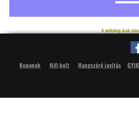
A webshop árak alac
Kuponok
Hifi bolt
Hangszóró javítás
GYI