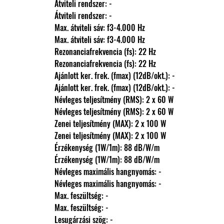
                Átviteli rendszer: -
                Átviteli rendszer: -
                Max. átviteli sáv: f3-4.000 Hz
                Max. átviteli sáv: f3-4.000 Hz
                Rezonanciafrekvencia (fs): 22 Hz
                Rezonanciafrekvencia (fs): 22 Hz
                Ajánlott ker. frek. (fmax) (12dB/okt.): -
                Ajánlott ker. frek. (fmax) (12dB/okt.): -
                Névleges teljesítmény (RMS): 2 x 60 W
                Névleges teljesítmény (RMS): 2 x 60 W
                Zenei teljesítmény (MAX): 2 x 100 W
                Zenei teljesítmény (MAX): 2 x 100 W
                Érzékenység (1W/1m): 88 dB/W/m
                Érzékenység (1W/1m): 88 dB/W/m
                Névleges maximális hangnyomás: -
                Névleges maximális hangnyomás: -
                Max. feszültség: -
                Max. feszültség: -
                Lesugárzási szög: -