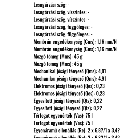
                Lesugárzási szög: -
                Lesugárzási szög, vízszintes: -
                Lesugárzási szög, vízszintes: -
                Lesugárzási szög, függőleges: -
                Lesugárzási szög, függőleges: -
                Membrán engedékenység (Cms): 1,16 mm/N
                Membrán engedékenység (Cms): 1,16 mm/N
                Mozgó tömeg (Mms): 45 g
                Mozgó tömeg (Mms): 45 g
                Mechanikai jósági tényező (Qms): 4,91
                Mechanikai jósági tényező (Qms): 4,91
                Elektromos jósági tényező (Qes): 0,23
                Elektromos jósági tényező (Qes): 0,23
                Egyesített jósági tényező (Qts): 0,22
                Egyesített jósági tényező (Qts): 0,22
                Térfogat egyenérték (Vas): 75 l
                Térfogat egyenérték (Vas): 75 l
                Egyenáramú ellenállás (Re): 2 x 6,8?/1 x 3,4?
                Egyenáramú ellenállás (Re): 2 x 6,8?/1 x 3,4?