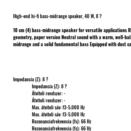
High-end hi-fi bass-midrange speaker, 40 W, 8 ?
10 cm (4) bass-midrange speaker for versatile applications
R
geometry, paper version
Neutral sound with a warm, well-ba
midrange and a solid fundamental bass
Equipped with dust c
Impedancia (Z): 8 ?
                Impedancia (Z): 8 ?
                Átviteli rendszer: -
                Átviteli rendszer: -
                Max. átviteli sáv: f3-5.000 Hz
                Max. átviteli sáv: f3-5.000 Hz
                Rezonanciafrekvencia (fs): 66 Hz
                Rezonanciafrekvencia (fs): 66 Hz