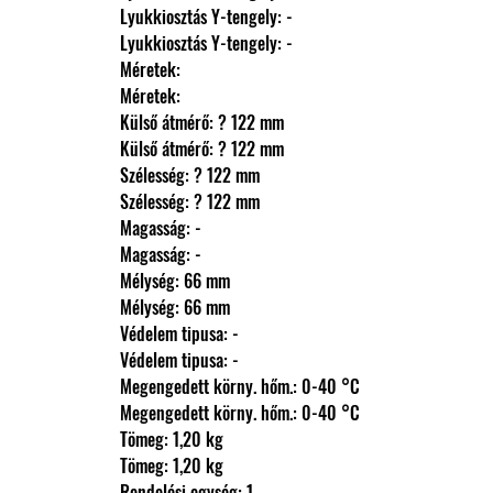
                Lyukkiosztás Y-tengely: -
                Lyukkiosztás Y-tengely: -
                Méretek: 
                Méretek: 
                Külső átmérő: ? 122 mm
                Külső átmérő: ? 122 mm
                Szélesség: ? 122 mm
                Szélesség: ? 122 mm
                Magasság: -
                Magasság: -
                Mélység: 66 mm
                Mélység: 66 mm
                Védelem tipusa: -
                Védelem tipusa: -
                Megengedett körny. hőm.: 0-40 °C
                Megengedett körny. hőm.: 0-40 °C
                Tömeg: 1,20 kg
                Tömeg: 1,20 kg
                Rendelési egység: 1