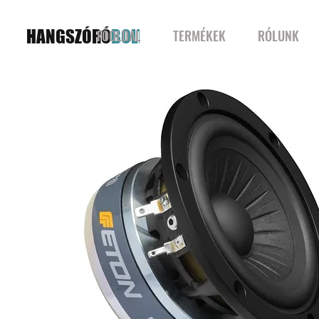
HANGSZÓRÓ
BOLT
FŐOLDAL
TERMÉKEK
RÓLUNK