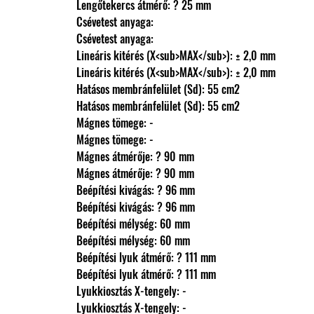
                Lengőtekercs átmérő: ? 25 mm
                Csévetest anyaga: 
                Csévetest anyaga: 
                Lineáris kitérés (X<sub>MAX</sub>): ± 2,0 mm
                Lineáris kitérés (X<sub>MAX</sub>): ± 2,0 mm
                Hatásos membránfelület (Sd): 55 cm2
                Hatásos membránfelület (Sd): 55 cm2
                Mágnes tömege: -
                Mágnes tömege: -
                Mágnes átmérője: ? 90 mm
                Mágnes átmérője: ? 90 mm
                Beépítési kivágás: ? 96 mm
                Beépítési kivágás: ? 96 mm
                Beépítési mélység: 60 mm
                Beépítési mélység: 60 mm
                Beépítési lyuk átmérő: ? 111 mm
                Beépítési lyuk átmérő: ? 111 mm
                Lyukkiosztás X-tengely: -
                Lyukkiosztás X-tengely: -