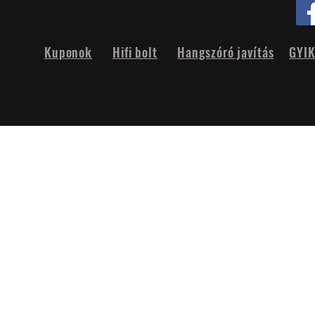
Kuponok
Hifi bolt
Hangszóró javítás
GYI