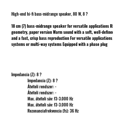
High-end hi-fi bass-midrange speaker, 80 W, 8 ?
18 cm (7) bass-midrange speaker for versatile applications
R
geometry, paper version
Warm sound with a soft, well-defin
and a fast, crisp bass reproduction
For versatile applications
systems or multi-way systems
Equipped with a phase plug
Impedancia (Z): 8 ?
                Impedancia (Z): 8 ?
                Átviteli rendszer: -
                Átviteli rendszer: -
                Max. átviteli sáv: f3-3.000 Hz
                Max. átviteli sáv: f3-3.000 Hz
                Rezonanciafrekvencia (fs): 36 Hz