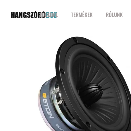
HANGSZÓRÓ
BOLT
FŐOLDAL
TERMÉKEK
RÓLUNK