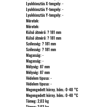
                Lyukkiosztás X-tengely: -
                Lyukkiosztás Y-tengely: -
                Lyukkiosztás Y-tengely: -
                Méretek: 
                Méretek: 
                Külső átmérő: ? 181 mm
                Külső átmérő: ? 181 mm
                Szélesség: ? 181 mm
                Szélesség: ? 181 mm
                Magasság: -
                Magasság: -
                Mélység: 87 mm
                Mélység: 87 mm
                Védelem tipusa: -
                Védelem tipusa: -
                Megengedett körny. hőm.: 0-40 °C
                Megengedett körny. hőm.: 0-40 °C
                Tömeg: 2,03 kg
                Tömeg: 2,03 kg