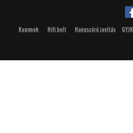
Kuponok
Hifi bolt
Hangszóró javítás
GYI