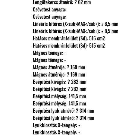
                Lengőtekercs átmérő: ? 62 mm
                Csévetest anyaga: 
                Csévetest anyaga: 
                Lineáris kitérés (X<sub>MAX</sub>): ± 8,5 mm
                Lineáris kitérés (X<sub>MAX</sub>): ± 8,5 mm
                Hatásos membránfelület (Sd): 515 cm2
                Hatásos membránfelület (Sd): 515 cm2
                Mágnes tömege: -
                Mágnes tömege: -
                Mágnes átmérője: ? 169 mm
                Mágnes átmérője: ? 169 mm
                Beépítési kivágás: ? 282 mm
                Beépítési kivágás: ? 282 mm
                Beépítési mélység: 141,5 mm
                Beépítési mélység: 141,5 mm
                Beépítési lyuk átmérő: ? 314 mm
                Beépítési lyuk átmérő: ? 314 mm
                Lyukkiosztás X-tengely: -
                Lyukkiosztás X-tengely: -