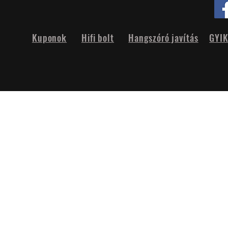
Kuponok
Hifi bolt
Hangszóró javítás
GYI