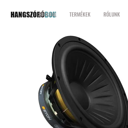
HANGSZÓRÓ
BOLT
FŐOLDAL
TERMÉKEK
RÓLUNK