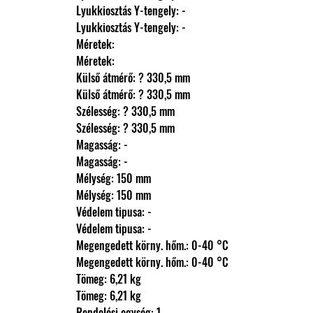
                Lyukkiosztás Y-tengely: -
                Lyukkiosztás Y-tengely: -
                Méretek: 
                Méretek: 
                Külső átmérő: ? 330,5 mm
                Külső átmérő: ? 330,5 mm
                Szélesség: ? 330,5 mm
                Szélesség: ? 330,5 mm
                Magasság: -
                Magasság: -
                Mélység: 150 mm
                Mélység: 150 mm
                Védelem tipusa: -
                Védelem tipusa: -
                Megengedett körny. hőm.: 0-40 °C
                Megengedett körny. hőm.: 0-40 °C
                Tömeg: 6,21 kg
                Tömeg: 6,21 kg
                Rendelési egység: 1