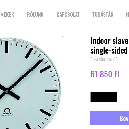
RMÉKEK
RÓLUNK
KAPCSOLAT
TUDÁSTÁR
H
Indoor slave
single-sided
Cikkszám: eco-40-1
Ár
61 850 Ft
Mennyiség
*
Bev