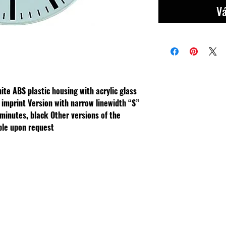
Vá
ite ABS plastic housing with acrylic glass
k imprint
Version with narrow linewidth “S”
/minutes, black
Other versions of the
ble upon request