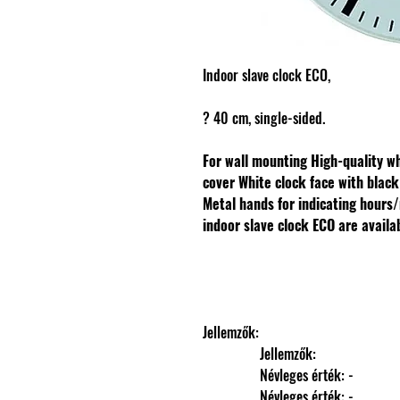
Indoor slave clock ECO,
? 40 cm, single-sided.
For wall mounting
High-quality wh
cover
White clock face with blac
Metal hands for indicating hours
indoor slave clock ECO are availa
Jellemzők: 
                Jellemzők: 
                Névleges érték: -
                Névleges érték: -