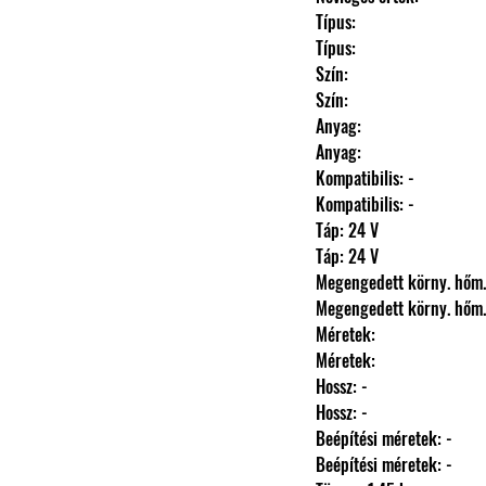
                Típus: 
                Típus: 
                Szín: 
                Szín: 
                Anyag: 
                Anyag: 
                Kompatibilis: -
                Kompatibilis: -
                Táp: 24 V
                Táp: 24 V
                Megengedett körny.
                Megengedett körny.
                Méretek: 
                Méretek: 
                Hossz: -
                Hossz: -
                Beépítési méretek: -
                Beépítési méretek: -