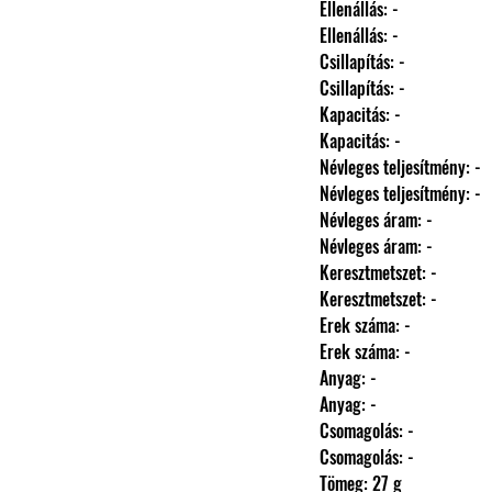
                Ellenállás: -
                Ellenállás: -
                Csillapítás: -
                Csillapítás: -
                Kapacitás: -
                Kapacitás: -
                Névleges teljesítmény: -
                Névleges teljesítmény: -
                Névleges áram: -
                Névleges áram: -
                Keresztmetszet: -
                Keresztmetszet: -
                Erek száma: -
                Erek száma: -
                Anyag: -
                Anyag: -
                Csomagolás: -
                Csomagolás: -
                Tömeg: 27 g