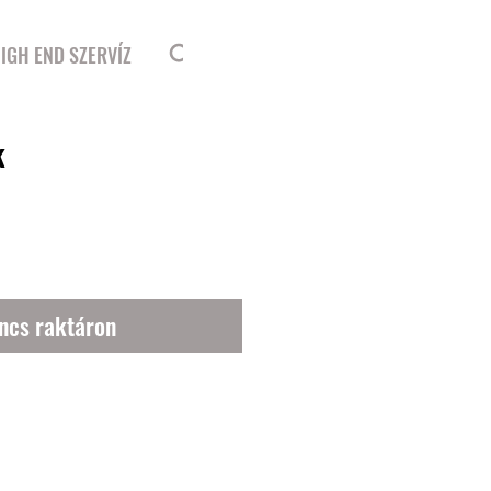
Bejelentkezés
IGH END SZERVÍZ
k
ncs raktáron