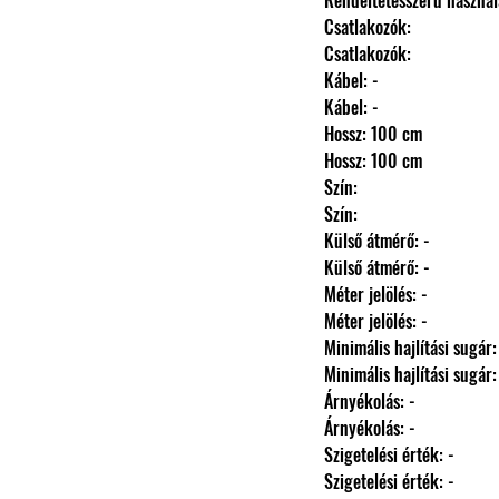
                Rendeltetésszerű haszná
                Csatlakozók: 
                Csatlakozók: 
                Kábel: -
                Kábel: -
                Hossz: 100 cm
                Hossz: 100 cm
                Szín: 
                Szín: 
                Külső átmérő: -
                Külső átmérő: -
                Méter jelölés: -
                Méter jelölés: -
                Minimális hajlítási sugár
                Minimális hajlítási sugár
                Árnyékolás: -
                Árnyékolás: -
                Szigetelési érték: -
                Szigetelési érték: -