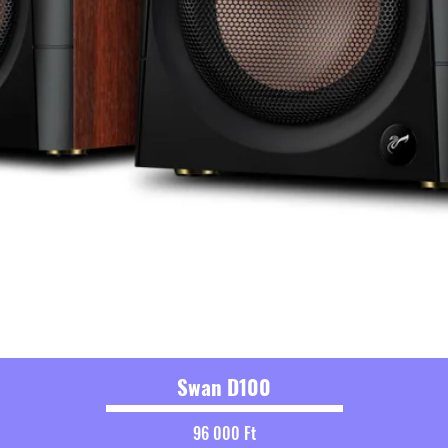
Swan D100
Ár
96 000 Ft