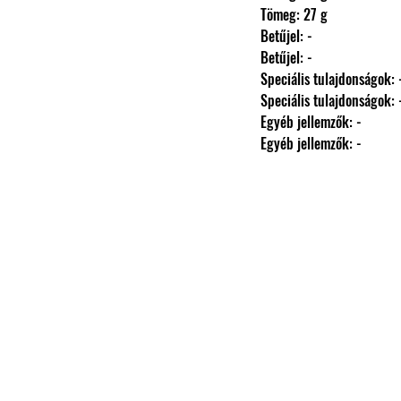
                Tömeg: 27 g
                Betűjel: -
                Betűjel: -
                Speciális tulajdonságok: 
                Speciális tulajdonságok: 
                Egyéb jellemzők: -
                Egyéb jellemzők: -