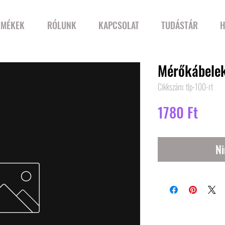
RMÉKEK
RÓLUNK
KAPCSOLAT
TUDÁSTÁR
H
Mérőkábele
Cikkszám: tlp-100-rt
Ár
1780 Ft
Ni