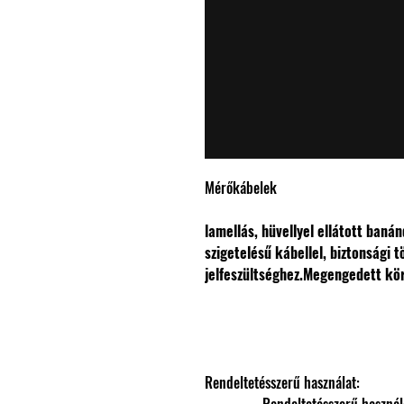
Mérőkábelek
lamellás, hüvellyel ellátott ban
szigetelésű kábellel, biztonsági 
jelfeszültséghez.
Megengedett kör
Rendeltetésszerű használat: 