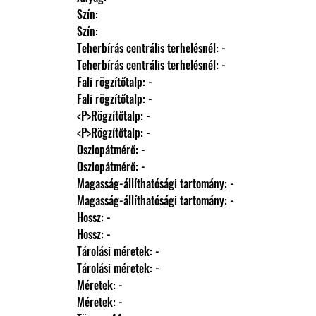
                Szín: 
                Szín: 
                Teherbírás centrális terhelésnél: -
                Teherbírás centrális terhelésnél: -
                Fali rögzítőtalp: -
                Fali rögzítőtalp: -
                <P>Rögzítőtalp: -
                <P>Rögzítőtalp: -
                Oszlopátmérő: -
                Oszlopátmérő: -
                Magasság-állíthatósági tartomány: -
                Magasság-állíthatósági tartomány: -
                Hossz: -
                Hossz: -
                Tárolási méretek: -
                Tárolási méretek: -
                Méretek: -
                Méretek: -