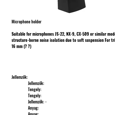
Microphone holder
Suitable for microphones JS-22, NX-9, CX-509 or similar mo
structure-borne noise isolation due to soft suspension
For tr
16 mm (? ?)
Jellemzők: 
                Jellemzők: 
                Tengely: 
                Tengely: 
                Jellemzők: -
                Anyag: 
                Anyag: 