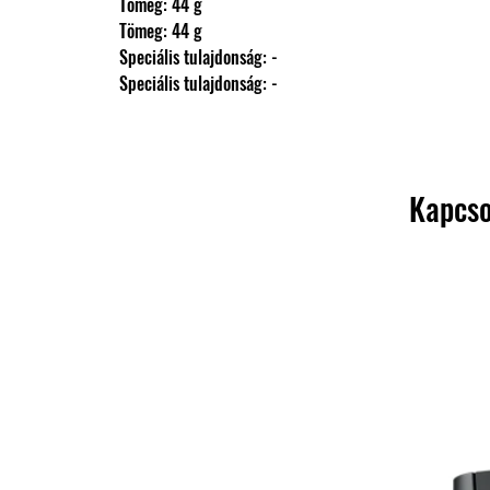
                Tömeg: 44 g
                Tömeg: 44 g
                Speciális tulajdonság: -
                Speciális tulajdonság: -
Kapcso