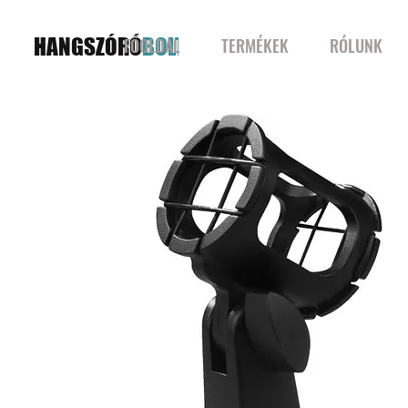
HANGSZÓRÓ
BOLT
FŐOLDAL
TERMÉKEK
RÓLUNK