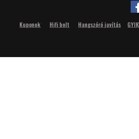
Kuponok
Hifi bolt
Hangszóró javítás
GYI