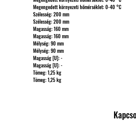
                Megengedett környezeti hőmérséklet: 0-40 °C
                Szélesség: 200 mm
                Szélesség: 200 mm
                Magasság: 160 mm
                Magasság: 160 mm
                Mélység: 90 mm
                Mélység: 90 mm
                Magasság [U]: -
                Magasság [U]: -
                Tömeg: 1,25 kg
                Tömeg: 1,25 kg
Kapcso