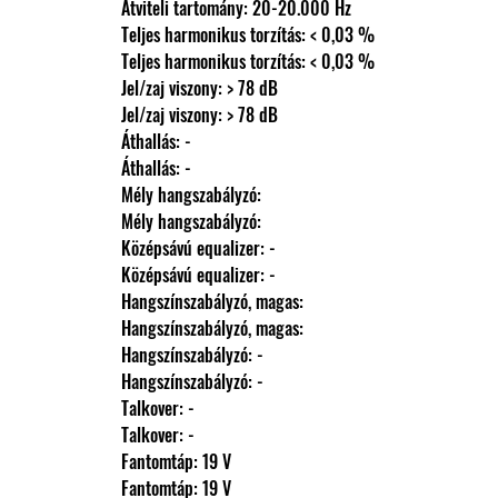
                Átviteli tartomány: 20-20.000 Hz
                Teljes harmonikus torzítás: < 0,03 %
                Teljes harmonikus torzítás: < 0,03 %
                Jel/zaj viszony: > 78 dB
                Jel/zaj viszony: > 78 dB
                Áthallás: -
                Áthallás: -
                Mély hangszabályzó: 
                Mély hangszabályzó: 
                Középsávú equalizer: -
                Középsávú equalizer: -
                Hangszínszabályzó, magas: 
                Hangszínszabályzó, magas: 
                Hangszínszabályzó: -
                Hangszínszabályzó: -
                Talkover: -
                Talkover: -
                Fantomtáp: 19 V
                Fantomtáp: 19 V