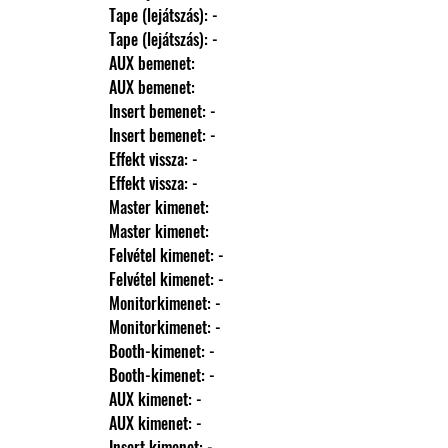
                Tape (lejátszás): -
                Tape (lejátszás): -
                AUX bemenet: 
                AUX bemenet: 
                Insert bemenet: -
                Insert bemenet: -
                Effekt vissza: -
                Effekt vissza: -
                Master kimenet: 
                Master kimenet: 
                Felvétel kimenet: -
                Felvétel kimenet: -
                Monitorkimenet: -
                Monitorkimenet: -
                Booth-kimenet: -
                Booth-kimenet: -
                AUX kimenet: -
                AUX kimenet: -
                Insert kimenet: -