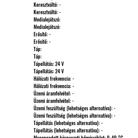
                Keresztváltó: -
                Keresztváltó: -
                Medialejátszó: 
                Medialejátszó: 
                Erősítő: -
                Erősítő: -
                Táp: 
                Táp: 
                Tápellátás: 24 V
                Tápellátás: 24 V
                Hálózati frekvencia: -
                Hálózati frekvencia: -
                Üzemi áramfelvétel: -
                Üzemi áramfelvétel: -
                Üzemi feszültség (lehetséges alternatíva): -
                Üzemi feszültség (lehetséges alternatíva): -
                Tápellátás (lehetséges alternatíva): -
                Tápellátás (lehetséges alternatíva): -
                Megengedett környezeti hőmérséklet: 0-40 °C