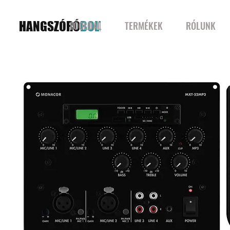
HANGSZÓRÓ
BOLT
FŐOLDAL
TERMÉKEK
RÓLUNK