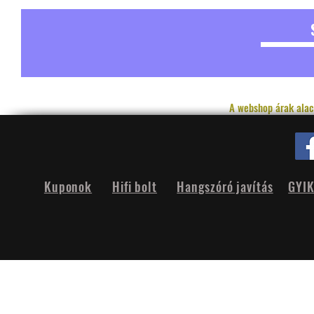
A webshop árak alac
Kuponok
Hifi bolt
Hangszóró javítás
GYI