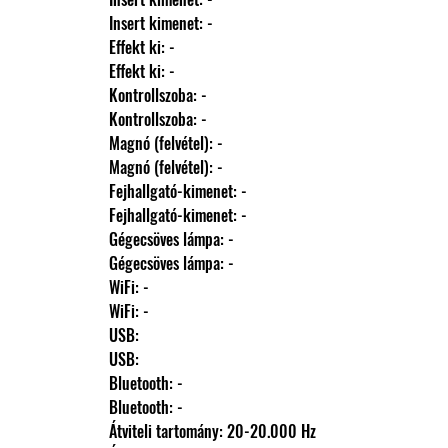
                Insert kimenet: -
                Effekt ki: -
                Effekt ki: -
                Kontrollszoba: -
                Kontrollszoba: -
                Magnó (felvétel): -
                Magnó (felvétel): -
                Fejhallgató-kimenet: -
                Fejhallgató-kimenet: -
                Gégecsöves lámpa: -
                Gégecsöves lámpa: -
                WiFi: -
                WiFi: -
                USB: 
                USB: 
                Bluetooth: -
                Bluetooth: -
                Átviteli tartomány: 20-20.000 Hz