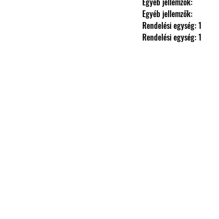
                Egyéb jellemzők: 
                Egyéb jellemzők: 
                Rendelési egység: 1
                Rendelési egység: 1