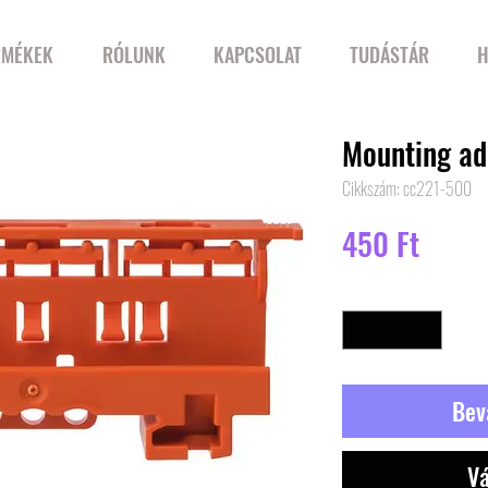
RMÉKEK
RÓLUNK
KAPCSOLAT
TUDÁSTÁR
H
Mounting a
Cikkszám: cc221-500
Ár
450 Ft
Mennyiség
*
Bev
Vá