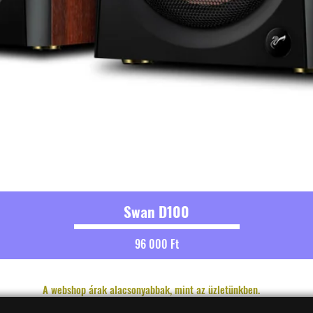
Swan D100
Ár
96 000 Ft
A webshop árak alacsonyabbak, mint az üzletünkben.