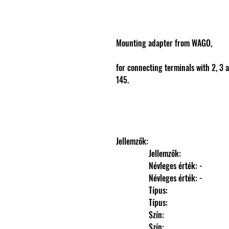
Mounting adapter from WAGO,
for connecting terminals with 2, 3 
145.
Jellemzők: 
                Jellemzők: 
                Névleges érték: -
                Névleges érték: -
                Típus: 
                Típus: 
                Szín: 
                Szín: 