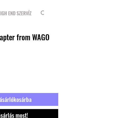
Bejelentkezés
IGH END SZERVÍZ
dapter from WAGO
ásárlókosárba
sárlás most!