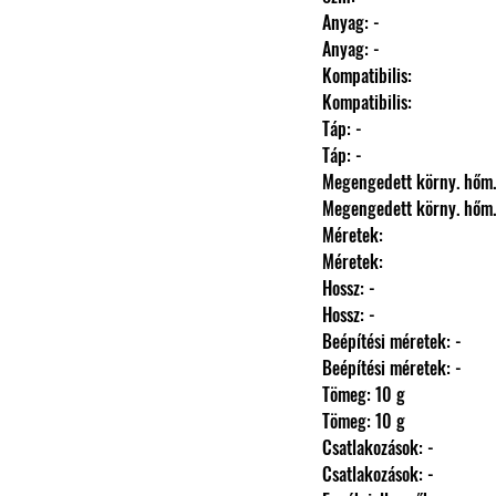
                Anyag: -
                Anyag: -
                Kompatibilis: 
                Kompatibilis: 
                Táp: -
                Táp: -
                Megengedett körny. hőm
                Megengedett körny. hőm
                Méretek: 
                Méretek: 
                Hossz: -
                Hossz: -
                Beépítési méretek: -
                Beépítési méretek: -
                Tömeg: 10 g
                Tömeg: 10 g
                Csatlakozások: -
                Csatlakozások: -