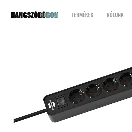
HANGSZÓRÓ
BOLT
FŐOLDAL
TERMÉKEK
RÓLUNK