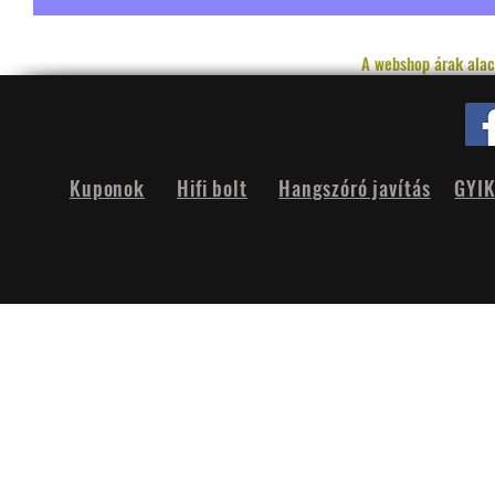
A webshop árak alac
Kuponok
Hifi bolt
Hangszóró javítás
GYI