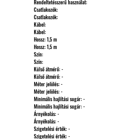
                Rendeltetésszerű használat: 
                Csatlakozók: 
                Csatlakozók: 
                Kábel: 
                Kábel: 
                Hossz: 1,5 m
                Hossz: 1,5 m
                Szín: 
                Szín: 
                Külső átmérő: -
                Külső átmérő: -
                Méter jelölés: -
                Méter jelölés: -
                Minimális hajlítási sugár: -
                Minimális hajlítási sugár: -
                Árnyékolás: -
                Árnyékolás: -
                Szigetelési érték: -
                Szigetelési érték: -