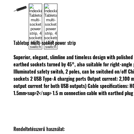
Tabletop multi-socket power strip
Superior, elegant, slimline and timeless design with polishe
earthed sockets turned by 45°, also suitable for right-angle 
Illuminated safety switch, 2 poles, can be switched on/off
Chi
sockets
2 USB Type-A charging ports
Output current: 2,100 m
output current for both USB outputs)
Cable specifications: 
1.5mm<sup>2</sup>
1.5 m connection cable with earthed plug
Rendeltetésszerű használat: 