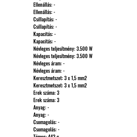
                Ellenállás: -
                Ellenállás: -
                Csillapítás: -
                Csillapítás: -
                Kapacitás: -
                Kapacitás: -
                Névleges teljesítmény: 3.500 W
                Névleges teljesítmény: 3.500 W
                Névleges áram: -
                Névleges áram: -
                Keresztmetszet: 3 x 1,5 mm2
                Keresztmetszet: 3 x 1,5 mm2
                Erek száma: 3
                Erek száma: 3
                Anyag: -
                Anyag: -
                Csomagolás: -
                Csomagolás: -
                Tömeg: 442 g