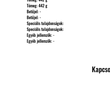
                Tömeg: 442 g
                Betűjel: -
                Betűjel: -
                Speciális tulajdonságok: 
                Speciális tulajdonságok: 
                Egyéb jellemzők: -
                Egyéb jellemzők: -
Kapcso