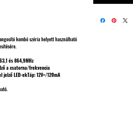
hangosító kombó széria helyett használható
esítésére.
863,1 és 864,9MHz
lző a csatorna/frekvencia
el jelző LED-ek
Táp: 12V=/120mA
ató.