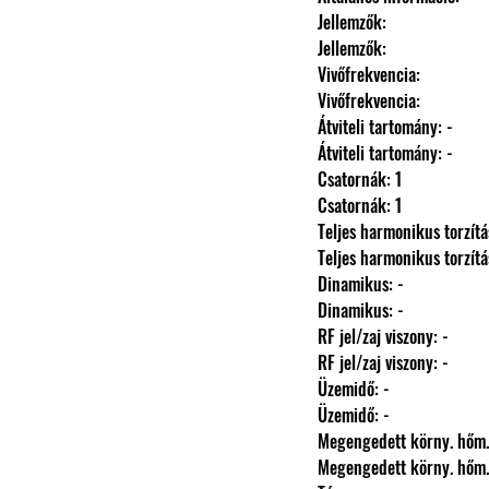
                Jellemzők: 
                Jellemzők: 
                Vivőfrekvencia: 
                Vivőfrekvencia: 
                Átviteli tartomány: -
                Átviteli tartomány: -
                Csatornák: 1
                Csatornák: 1
                Teljes harmonikus torzít
                Teljes harmonikus torzít
                Dinamikus: -
                Dinamikus: -
                RF jel/zaj viszony: -
                RF jel/zaj viszony: -
                Üzemidő: -
                Üzemidő: -
                Megengedett körny.
                Megengedett körny.