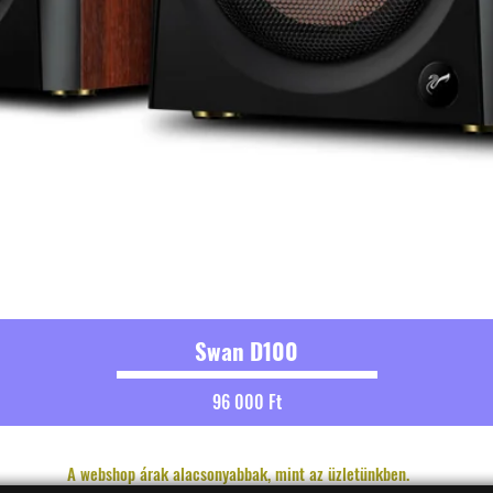
Swan D100
Ár
96 000 Ft
A webshop árak alacsonyabbak, mint az üzletünkben.