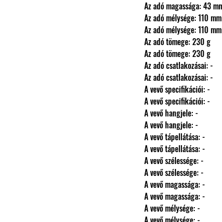
                Az adó magassága: 43 m
                Az adó mélysége: 110 mm
                Az adó mélysége: 110 mm
                Az adó tömege: 230 g
                Az adó tömege: 230 g
                Az adó csatlakozásai: -
                Az adó csatlakozásai: -
                A vevő specifikációi: -
                A vevő specifikációi: -
                A vevő hangjele: -
                A vevő hangjele: -
                A vevő tápellátása: -
                A vevő tápellátása: -
                A vevő szélessége: -
                A vevő szélessége: -
                A vevő magassága: -
                A vevő magassága: -
                A vevő mélysége: -
                A vevő mélysége: -