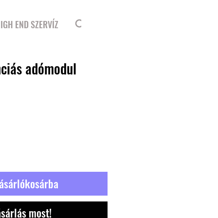
Bejelentkezés
IGH END SZERVÍZ
nciás adómodul
ásárlókosárba
sárlás most!