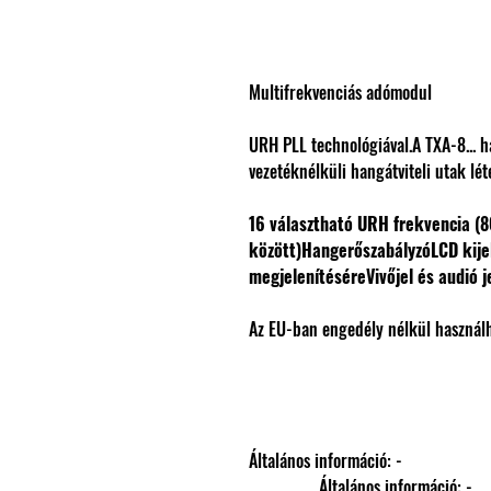
Multifrekvenciás adómodul
URH PLL technológiával.A TXA-8... 
vezetéknélküli hangátviteli utak lét
16 választható URH frekvencia (
között)
Hangerőszabályzó
LCD kije
megjelenítésére
Vivőjel és audió j
Az EU-ban engedély nélkül használh
Általános információ: -
                Általános információ: -