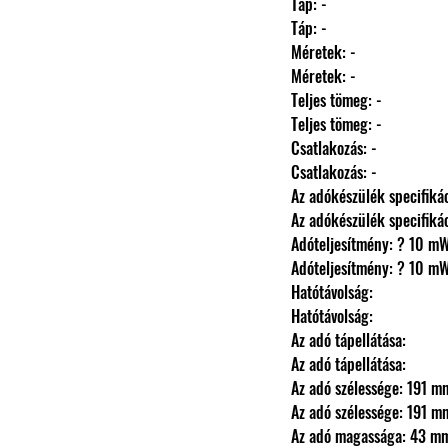
                Táp: -
                Táp: -
                Méretek: -
                Méretek: -
                Teljes tömeg: -
                Teljes tömeg: -
                Csatlakozás: -
                Csatlakozás: -
                Az adókészülék specifi
                Az adókészülék specifi
                Adóteljesítmény: ? 10 m
                Adóteljesítmény: ? 10 m
                Hatótávolság: 
                Hatótávolság: 
                Az adó tápellátása: 
                Az adó tápellátása: 
                Az adó szélessége: 191 
                Az adó szélessége: 191 
                Az adó magassága: 43 m