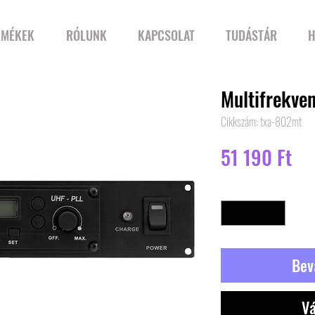
RMÉKEK
RÓLUNK
KAPCSOLAT
TUDÁSTÁR
H
Multifrekve
Cikkszám: txa-802mt
Ár
51 190 Ft
Mennyiség
*
Bev
Vá