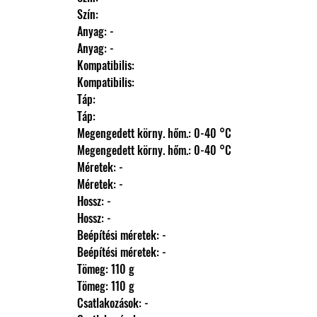
                Szín: 
                Anyag: -
                Anyag: -
                Kompatibilis: 
                Kompatibilis: 
                Táp: 
                Táp: 
                Megengedett körny. hőm.: 0-40 °C
                Megengedett körny. hőm.: 0-40 °C
                Méretek: -
                Méretek: -
                Hossz: -
                Hossz: -
                Beépítési méretek: -
                Beépítési méretek: -
                Tömeg: 110 g
                Tömeg: 110 g
                Csatlakozások: -