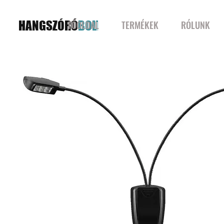
HANGSZÓRÓ
BOLT
FŐOLDAL
TERMÉKEK
RÓLUNK