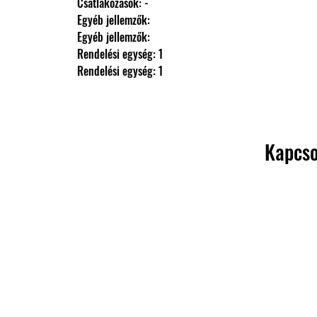
                Csatlakozások: -
                Egyéb jellemzők: 
                Egyéb jellemzők: 
                Rendelési egység: 1
                Rendelési egység: 1
Kapcso