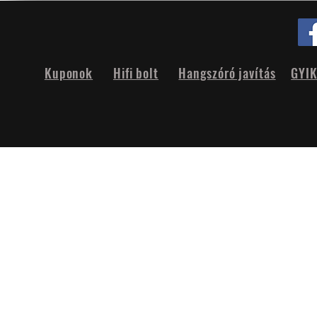
Kuponok
Hifi bolt
Hangszóró javítás
GYI