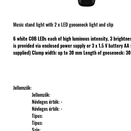
Music stand light with 2 x LED gooseneck light and clip
6 white COB LEDs each of high luminous intensity, 3 brightne
is provided via enclosed power supply or 3 x 1.5 V battery AA 
supplied)
Clamp width: up to 30 mm
Length of gooseneck: 3
Jellemzők: 
                Jellemzők: 
                Névleges érték: -
                Névleges érték: -
                Típus: 
                Típus: 
                Szín: 